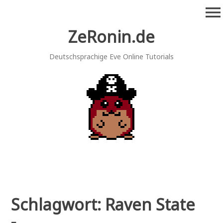
Zum
menu
Inhalt
springen
ZeRonin.de
Deutschsprachige Eve Online Tutorials
Schlagwort:
Raven State