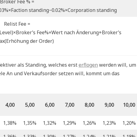
Broker Fee % =
03%×Faction standing−0.02%×Corporation standing
Relist Fee =
Level)×Broker’s Fee%×Wert nach Änderung+Broker’s
x(Erhöhung der Order)
fektiver als Standing, welches erst
erflogen
werden will, um
iele An und Verkaufsorder setzen will, kommt um das
4,00
5,00
6,00
7,00
8,00
9,00
10,00
1,38%
1,35%
1,32%
1,29%
1,26%
1,23%
1,20%
1,36%
1,33%
1,30%
1,27%
1,24%
1,21%
1,18%