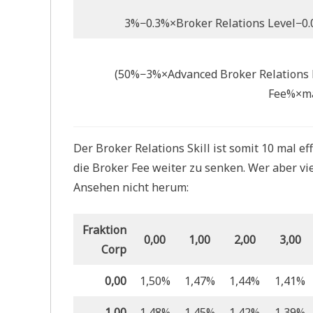
3%−0.3%×Broker Relations Level−0.
(50%−3%×Advanced Broker Relations 
Fee%×ma
Der Broker Relations Skill ist somit 10 mal ef
die Broker Fee weiter zu senken. Wer aber v
Ansehen nicht herum:
Fraktion
0,00
1,00
2,00
3,00
Corp
0,00
1,50%
1,47%
1,44%
1,41%
1,00
1,48%
1,45%
1,42%
1,39%