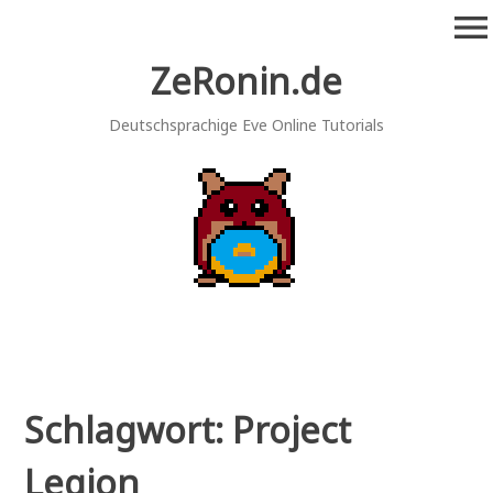
Zum
menu
Inhalt
springen
ZeRonin.de
Deutschsprachige Eve Online Tutorials
Schlagwort:
Project
Legion