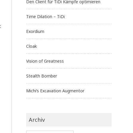
Den Client für TiDi Kämpfe optimieren
Time Dilation – TiDi
t
Exordium
Cloak
Vision of Greatness
Stealth Bomber
Michi’s Excavation Augmentor
Archiv