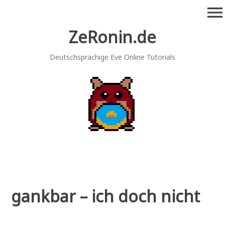
Zum
menu
Inhalt
springen
ZeRonin.de
Deutschsprachige Eve Online Tutorials
gankbar – ich doch nicht