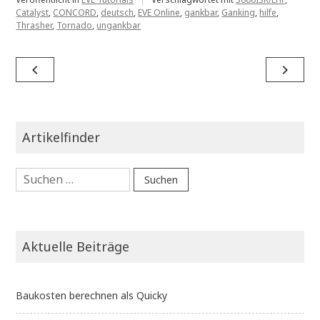
Catalyst
,
CONCORD
,
deutsch
,
EVE Online
,
gankbar
,
Ganking
,
hilfe
,
Thrasher
,
Tornado
,
ungankbar
Beitragsnavigation
navigate_before
navigate_next
Artikelfinder
Suchen
nach:
Aktuelle Beiträge
Baukosten berechnen als Quicky