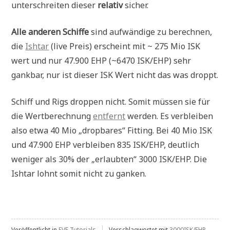
unterschreiten dieser
relativ
sicher.
Alle anderen Schiffe
sind aufwändige zu berechnen,
die
Ishtar
(live Preis) erscheint mit ~ 275 Mio ISK
wert und nur 47.900 EHP (~6470 ISK/EHP) sehr
gankbar, nur ist dieser ISK Wert nicht das was droppt.
Schiff und Rigs droppen nicht. Somit müssen sie für
die Wertberechnung
entfernt
werden. Es verbleiben
also etwa 40 Mio „dropbares“ Fitting. Bei 40 Mio ISK
und 47.900 EHP verbleiben 835 ISK/EHP, deutlich
weniger als 30% der „erlaubten“ 3000 ISK/EHP. Die
Ishtar lohnt somit nicht zu ganken.
Veröffentlicht in
EVE Tutorials
Verschlagwortet mit
3000ISK/EHP
,