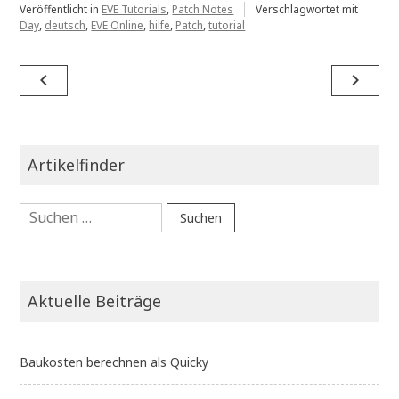
Veröffentlicht in
EVE Tutorials
,
Patch Notes
Verschlagwortet mit
Day
,
deutsch
,
EVE Online
,
hilfe
,
Patch
,
tutorial
Beitragsnavigation
navigate_before
navigate_next
Artikelfinder
Suchen
nach:
Aktuelle Beiträge
Baukosten berechnen als Quicky