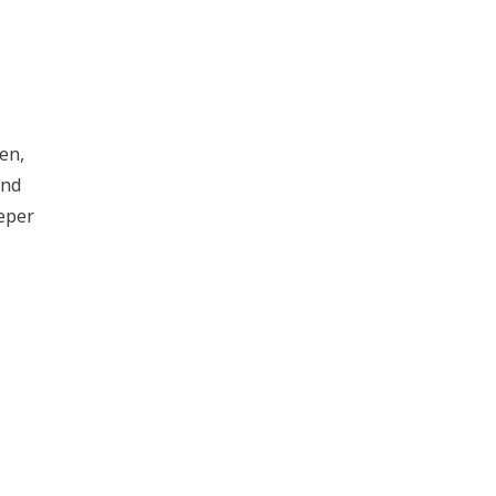
en,
und
eeper