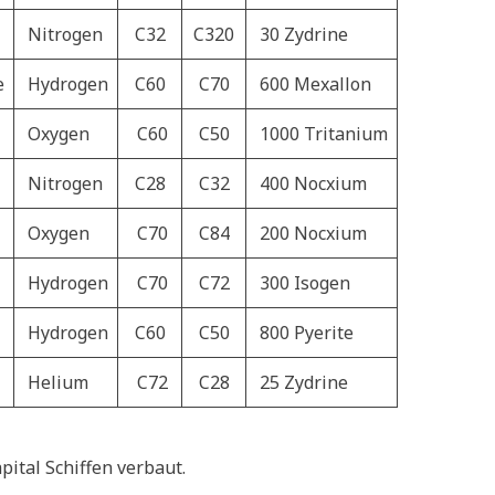
Nitrogen
C32
C320
30 Zydrine
e
Hydrogen
C60
C70
600 Mexallon
Oxygen
C60
C50
1000 Tritanium
Nitrogen
C28
C32
400 Nocxium
Oxygen
C70
C84
200 Nocxium
Hydrogen
C70
C72
300 Isogen
Hydrogen
C60
C50
800 Pyerite
Helium
C72
C28
25 Zydrine
pital Schiffen verbaut.