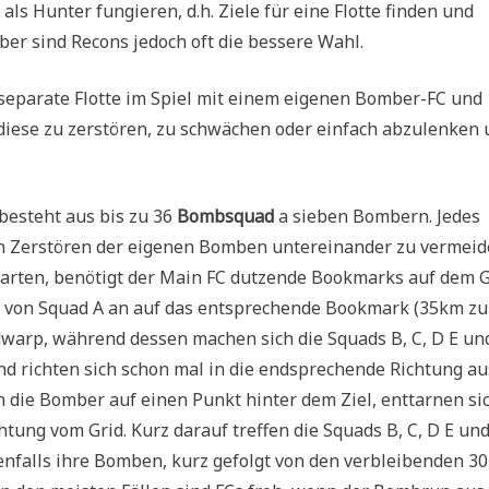
s Hunter fungieren, d.h. Ziele für eine Flotte finden und
er sind Recons jedoch oft die bessere Wahl.
s separate Flotte im Spiel mit einem eigenen Bomber-FC und
 diese zu zerstören, zu schwächen oder einfach abzulenken
besteht aus bis zu 36
Bombsquad
a sieben Bombern. Jedes
n Zerstören der eigenen Bomben untereinander zu vermei
starten, benötigt der Main FC dutzende Bookmarks auf dem G
r von Squad A an auf das entsprechende Bookmark (35km zu
adwarp, während dessen machen sich die Squads B, C, D E un
d richten sich schon mal in die endsprechende Richtung au
 die Bomber auf einen Punkt hinter dem Ziel, enttarnen sic
tung vom Grid. Kurz darauf treffen die Squads B, C, D E und
nfalls ihre Bomben, kurz gefolgt von den verbleibenden 30