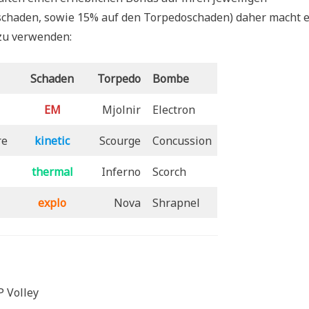
schaden, sowie 15% auf den Torpedoschaden) daher macht 
zu verwenden:
Schaden
Torpedo
Bombe
EM
Mjolnir
Electron
re
kinetic
Scourge
Concussion
thermal
Inferno
Scorch
explo
Nova
Shrapnel
 Volley