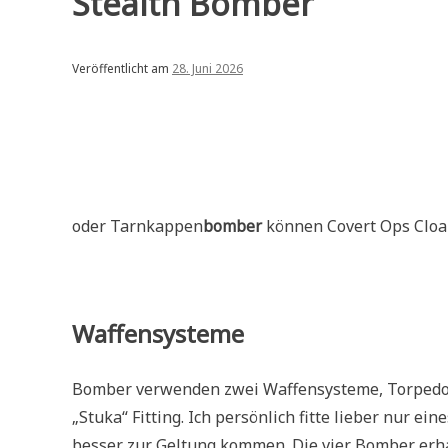
Stealth Bomber
Veröffentlicht am
28. Juni 2026
oder Tarnkappen
bomber
können Covert Ops Cloak
Waffensysteme
Bomber verwenden zwei Waffensysteme, Torpedos
„Stuka“ Fitting. Ich persönlich fitte lieber nur e
besser zur Geltung kommen. Die vier Bomber erha