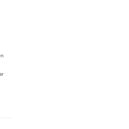
en
ar