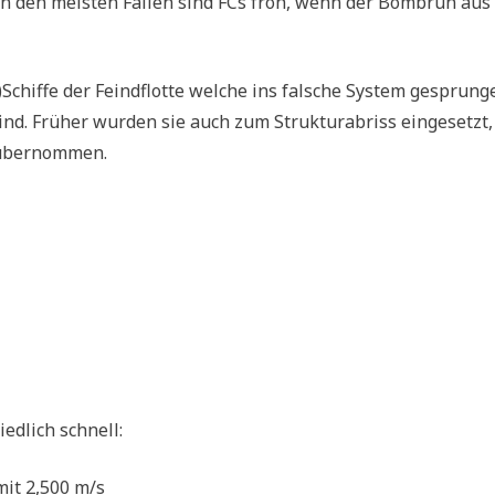
l, in den meisten Fällen sind FCs froh, wenn der Bombrun aus
)Schiffe der Feindflotte welche ins falsche System gesprung
sind. Früher wurden sie auch zum Strukturabriss eingesetzt,
s übernommen.
edlich schnell:
it 2,500 m/s