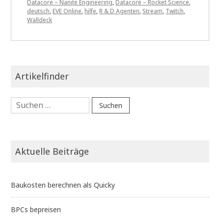
Datacore – Nanite Engineering
,
Datacore – Rocket Science
,
deutsch
,
EVE Online
,
hilfe
,
R & D Agenten
,
Stream
,
Twitch
,
Walldeck
Artikelfinder
Suchen
nach:
Aktuelle Beiträge
Baukosten berechnen als Quicky
BPCs bepreisen