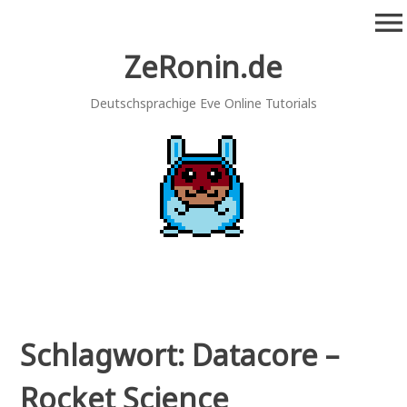
Zum
menu
Inhalt
springen
ZeRonin.de
Deutschsprachige Eve Online Tutorials
Schlagwort:
Datacore –
Rocket Science