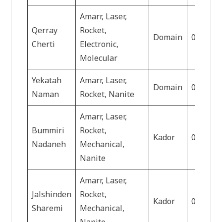
Amarr, Laser,
Qerray
Rocket,
Domain
0.6
H
Cherti
Electronic,
Molecular
Yekatah
Amarr, Laser,
Domain
0.6
H
Naman
Rocket, Nanite
Amarr, Laser,
Bummiri
Rocket,
Kador
0.6
Ah
Nadaneh
Mechanical,
Nanite
Amarr, Laser,
Jalshinden
Rocket,
Kador
0.7
G
Sharemi
Mechanical,
Nanite