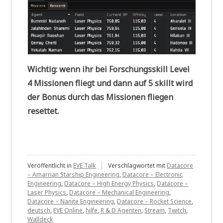
Wichtig: wenn ihr bei Forschungsskill Level
4 Missionen fliegt und dann auf 5 skillt wird
der Bonus durch das Missionen fliegen
resettet.
Veröffentlicht in
EVE Talk
Verschlagwortet mit
Datacore
– Amarrian Starship Engineering
,
Datacore – Electronic
Engineering
,
Datacore – High Energy Physics
,
Datacore –
Laser Physics
,
Datacore – Mechanical Engineering
,
Datacore – Nanite Engineering
,
Datacore – Rocket Science
,
deutsch
,
EVE Online
,
hilfe
,
R & D Agenten
,
Stream
,
Twitch
,
Walldeck