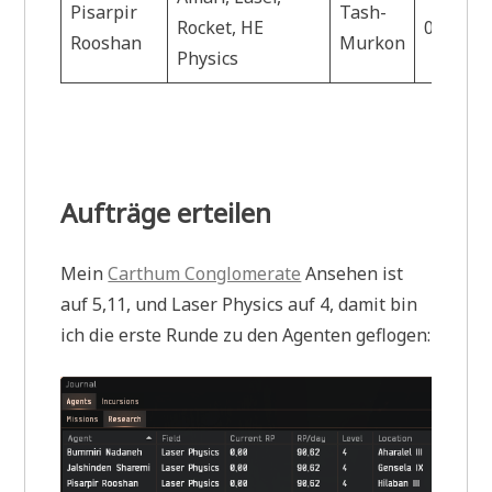
Pisarpir
Tash-
Rocket, HE
0.9
H
Rooshan
Murkon
Physics
Aufträge erteilen
Mein
Carthum Conglomerate
Ansehen ist
auf 5,11, und Laser Physics auf 4, damit bin
ich die erste Runde zu den Agenten geflogen: