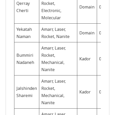
Qerray
Rocket,
Domain
0.6
H
Cherti
Electronic,
Molecular
Yekatah
Amarr, Laser,
Domain
0.6
H
Naman
Rocket, Nanite
Amarr, Laser,
Bummiri
Rocket,
Kador
0.6
Ah
Nadaneh
Mechanical,
Nanite
Amarr, Laser,
Jalshinden
Rocket,
Kador
0.7
G
Sharemi
Mechanical,
Nanite
Amarr, Laser,