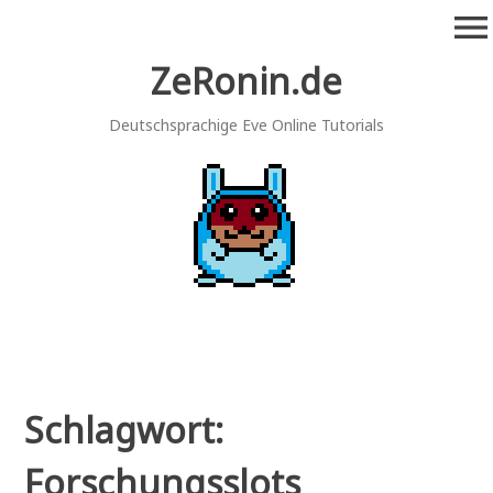
Zum
menu
Inhalt
springen
ZeRonin.de
Deutschsprachige Eve Online Tutorials
Schlagwort:
Forschungsslots