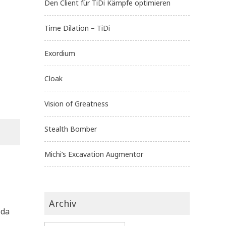
Den Client für TiDi Kämpfe optimieren
Time Dilation – TiDi
Exordium
Cloak
Vision of Greatness
Stealth Bomber
Michi’s Excavation Augmentor
Archiv
 da