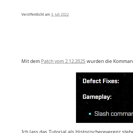
Veröffentlicht am
3. Juli 2022
Mit dem
Patch vom 2.12.2025
wurden die Kommando
Ich lass das Tutorial als Historischereverenz steh