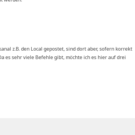
al z.B. den Local gepostet, sind dort aber, sofern korrekt
 Da es sehr viele Befehle gibt, möchte ich es hier auf drei