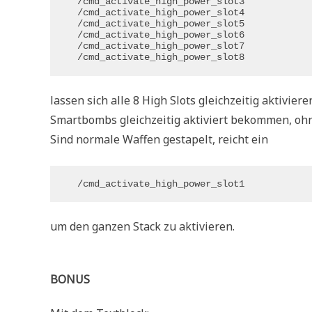
/cmd_activate_high_power_slot3
/cmd_activate_high_power_slot4
/cmd_activate_high_power_slot5
/cmd_activate_high_power_slot6
/cmd_activate_high_power_slot7
/cmd_activate_high_power_slot8
lassen sich alle 8 High Slots gleichzeitig aktivi
Smartbombs gleichzeitig aktiviert bekommen, ohn
Sind normale Waffen gestapelt, reicht ein
/cmd_activate_high_power_slot1
um den ganzen Stack zu aktivieren.
BONUS