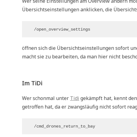
Wer seine Einstellungen am Overview ändern mö
Übersichtseinstellungen anklicken, die Übersichts
/open_overview_settings
öffnen sich die Übersichtseinstellungen sofort un
macht sie zu bearbeiten, da man hier nicht besc
Im TiDi
Wer schonmal unter
Tidi
gekämpft hat, kennt den
getroffen hat, da er zwangsläufig nicht sofort reag
/cmd_drones_return_to_bay