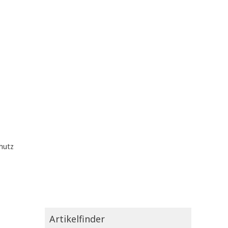
hutz
Artikelfinder