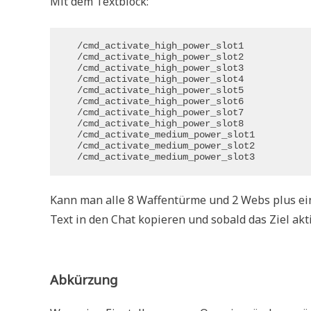
Mit dem Textblock:
/cmd_activate_high_power_slot1

/cmd_activate_high_power_slot2

/cmd_activate_high_power_slot3

/cmd_activate_high_power_slot4

/cmd_activate_high_power_slot5

/cmd_activate_high_power_slot6

/cmd_activate_high_power_slot7

/cmd_activate_high_power_slot8

/cmd_activate_medium_power_slot1

/cmd_activate_medium_power_slot2

/cmd_activate_medium_power_slot3
Kann man alle 8 Waffentürme und 2 Webs plus eine
Text in den Chat kopieren und sobald das Ziel aktiv
Abkürzung