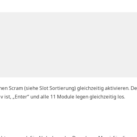
n Scram (siehe Slot Sortierung) gleichzeitig aktivieren. D
 ist, „Enter“ und alle 11 Module legen gleichzeitig los.