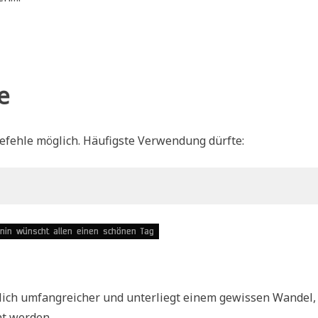
e
fehle möglich. Häufigste Verwendung dürfte:
lich umfangreicher und unterliegt einem gewissen Wandel,
t werden.