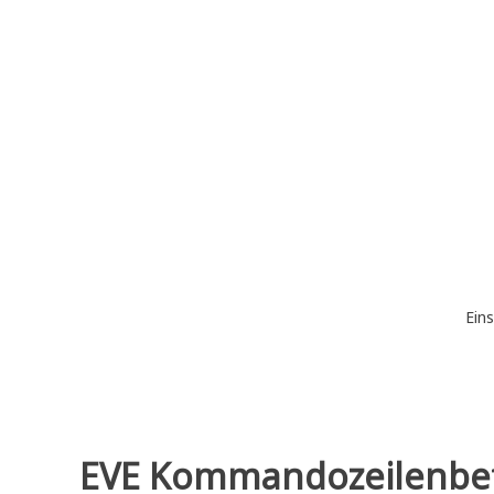
Zum
Inhalt
springen
Eins
EVE Kommandozeilenbe