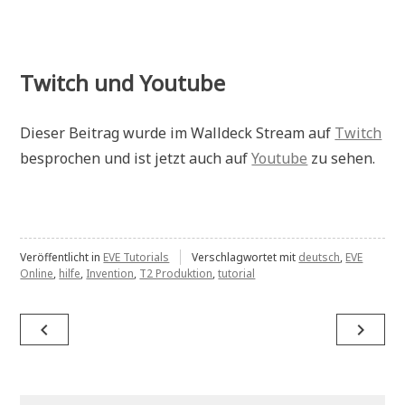
Twitch und Youtube
Dieser Beitrag wurde im Walldeck Stream auf
Twitch
besprochen und ist jetzt auch auf
Youtube
zu sehen.
Veröffentlicht in
EVE Tutorials
Verschlagwortet mit
deutsch
,
EVE
Online
,
hilfe
,
Invention
,
T2 Produktion
,
tutorial
Beitragsnavigation
navigate_before
navigate_next