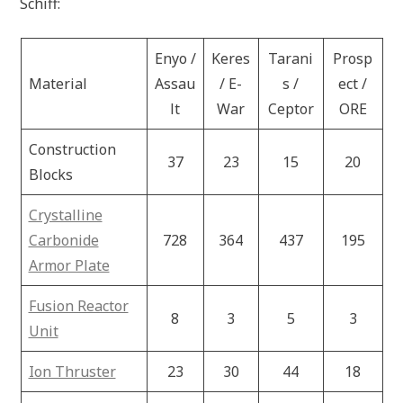
Schiff:
Enyo /
Keres
Tarani
Prosp
Material
Assau
/ E-
s /
ect /
lt
War
Ceptor
ORE
Construction
37
23
15
20
Blocks
Crystalline
Carbonide
728
364
437
195
Armor Plate
Fusion Reactor
8
3
5
3
Unit
Ion Thruster
23
30
44
18