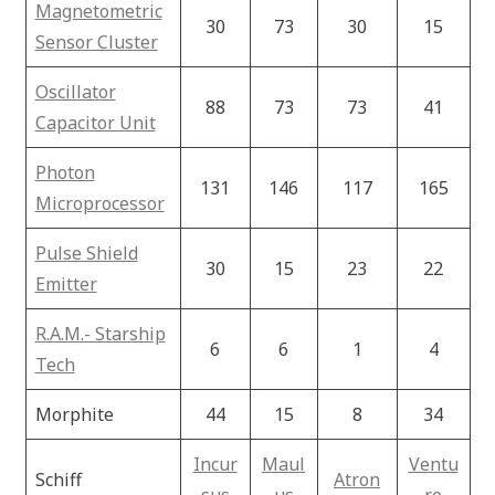
Magnetometric
30
73
30
15
Sensor Cluster
Oscillator
88
73
73
41
Capacitor Unit
Photon
131
146
117
165
Microprocessor
Pulse Shield
30
15
23
22
Emitter
R.A.M.- Starship
6
6
1
4
Tech
Morphite
44
15
8
34
Incur
Maul
Ventu
Schiff
Atron
sus
us
re