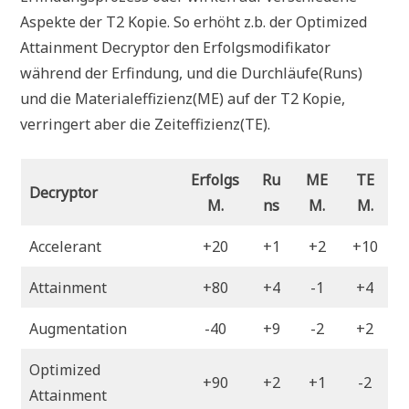
Aspekte der T2 Kopie. So erhöht z.b. der Optimized
Attainment Decryptor den Erfolgsmodifikator
während der Erfindung, und die Durchläufe(Runs)
und die Materialeffizienz(ME) auf der T2 Kopie,
verringert aber die Zeiteffizienz(TE).
Erfolgs
Ru
ME
TE
Decryptor
M.
ns
M.
M.
Accelerant
+20
+1
+2
+10
Attainment
+80
+4
-1
+4
Augmentation
-40
+9
-2
+2
Optimized
+90
+2
+1
-2
Attainment