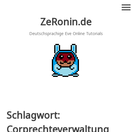
Zum
menu
Inhalt
springen
ZeRonin.de
Deutschsprachige Eve Online Tutorials
Schlagwort:
Corprechteverwaltung