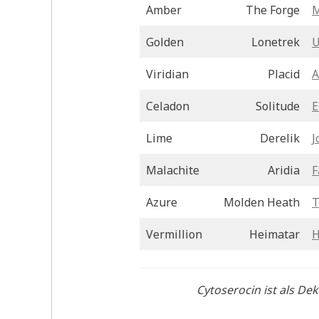
Amber
The Forge
M
Golden
Lonetrek
Viridian
Placid
A
Celadon
Solitude
E
Lime
Derelik
J
Malachite
Aridia
F
Azure
Molden Heath
T
Vermillion
Heimatar
H
Cytoserocin ist als Dek