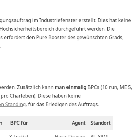
gungsauftrag im Industriefenster erstellt. Dies hat keine
Hochsicherheitsbereich durchgeführt werden. Die
s erfordert den Pure Booster des gewünschten Grads,
.
erden. Zusätzlich kann man
einmalig
BPCs (10 run, ME 5,
(pro Charleben). Diese haben keine
on Standing
, für das Erledigen des Auftrags.
n
BPC für
Agent
Standort
X-Instict
Horir Firvoon
3L-Y9M