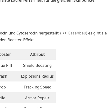
älfte kaufen/erfarmen, für die gleichen Skillpunkte.
in und Cytoserocin hergestellt. ( =>
Gasabbau
) es gibt sie
den Booster-Effekt:
ooster
Attribut
ue Pill
Shield Boosting
rash
Explosions Radius
rop
Tracking Speed
ile
Armor Repair