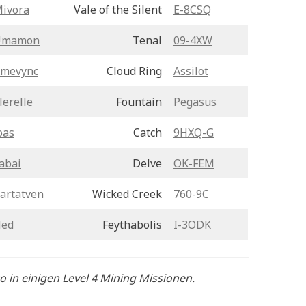
ivora
Vale of the Silent
E-8CSQ
Umamon
Tenal
09-4XW
mevync
Cloud Ring
Assilot
lerelle
Fountain
Pegasus
oas
Catch
9HXQ-G
abai
Delve
OK-FEM
artatven
Wicked Creek
760-9C
ed
Feythabolis
I-3ODK
o in einigen Level 4 Mining Missionen.