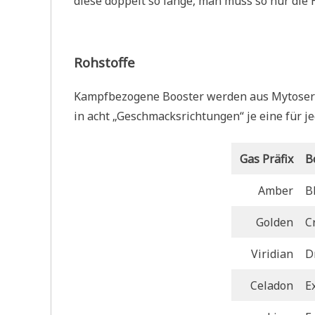
diese doppelt so lange, man muss so nur die H
Rohstoffe
Kampfbezogene Booster werden aus Mytoseroc
in acht „Geschmacksrichtungen“ je eine für je
Gas Präfix
B
Amber
Bl
Golden
C
Viridian
D
Celadon
Ex