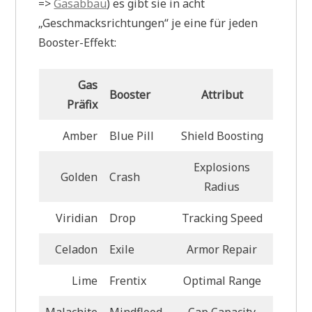
=>
Gasabbau
) es gibt sie in acht
„Geschmacksrichtungen“ je eine für jeden
Booster-Effekt:
Gas
Booster
Attribut
Präfix
Amber
Blue Pill
Shield Boosting
Explosions
Golden
Crash
Radius
Viridian
Drop
Tracking Speed
Celadon
Exile
Armor Repair
Lime
Frentix
Optimal Range
Malachite
Mindflood
Cap Capacity