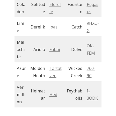
Cela
Solitud
Elerel
Fountai
Pegas
don
e
le
n
us
Lim
9HXQ-
Derelik
Joas
Catch
e
G
Mal
OK-
achi
Aridia
Fabai
Delve
FEM
te
Azur
Molden
Tartat
Wicked
760-
e
Heath
ven
Creek
9C
Ver
Heimat
Feythab
I-
milli
Hed
ar
olis
3ODK
on