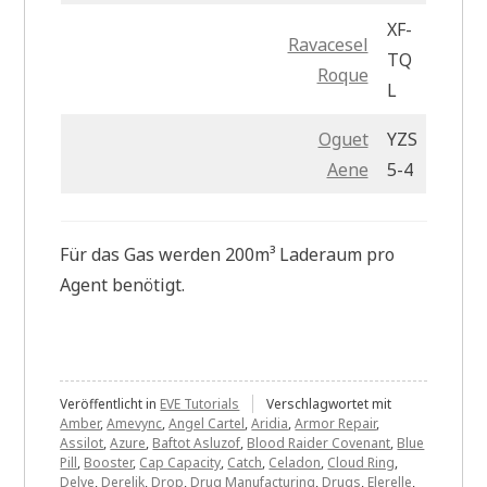
XF-
Ravacesel
TQ
Roque
L
Oguet
YZS
Aene
5-4
Für das Gas werden 200m³ Laderaum pro
Agent benötigt.
Veröffentlicht in
EVE Tutorials
Verschlagwortet mit
Amber
,
Amevync
,
Angel Cartel
,
Aridia
,
Armor Repair
,
Assilot
,
Azure
,
Baftot Asluzof
,
Blood Raider Covenant
,
Blue
Pill
,
Booster
,
Cap Capacity
,
Catch
,
Celadon
,
Cloud Ring
,
Delve
,
Derelik
,
Drop
,
Drug Manufacturing
,
Drugs
,
Elerelle
,