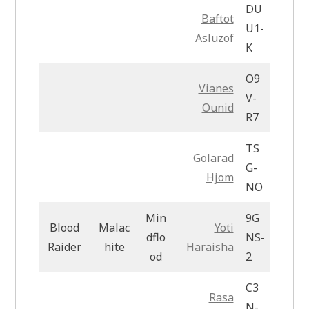
DU
Baftot
U1-
Asluzof
K
O9
Vianes
V-
Ounid
R7
TS
Golarad
G-
Hjom
NO
Min
9G
Blood
Malac
Yoti
dflo
NS-
Raider
hite
Haraisha
od
2
C3
Rasa
N-