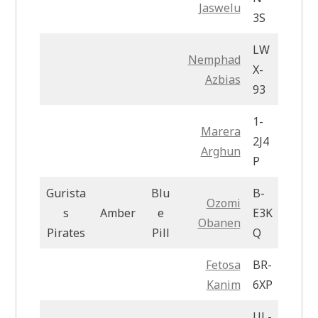
Jaswelu
3S
LW
Nemphad
X-
Azbias
93
1-
Marera
2J4
Arghun
P
Gurista
Blu
B-
Ozomi
s
Amber
e
E3K
Obanen
Pirates
Pill
Q
Fetosa
BR-
Kanim
6XP
UL-