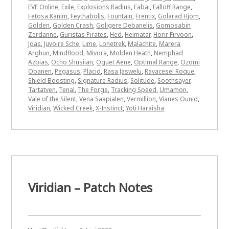
EVE Online
,
Exile
,
Explosions Radius
,
Fabai
,
Falloff Range
,
Fetosa Kanim
,
Feythabolis
,
Fountain
,
Frentix
,
Golarad Hjom
,
Golden
,
Golden Crash
,
Goligere Debanelis
,
Gomosabin
Zerdanne
,
Guristas Pirates
,
Hed
,
Heimatar
,
Horir Firvoon
,
Joas
,
Juvoire Sche
,
Lime
,
Lonetrek
,
Malachite
,
Marera
Arghun
,
Mindflood
,
Mivora
,
Molden Heath
,
Nemphad
Azbias
,
Ocho Shusiian
,
Oguet Aene
,
Optimal Range
,
Ozomi
Obanen
,
Pegasus
,
Placid
,
Rasa Jaswelu
,
Ravacesel Roque
,
Shield Boosting
,
Signature Radius
,
Solitude
,
Soothsayer
,
Tartatven
,
Tenal
,
The Forge
,
Tracking Speed
,
Umamon
,
Vale of the Silent
,
Vena Saapialen
,
Vermillion
,
Vianes Ounid
,
Viridian
,
Wicked Creek
,
X-Instinct
,
Yoti Haraisha
Viridian – Patch Notes