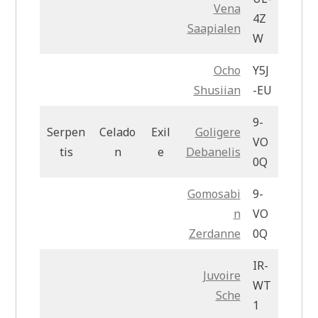
Vena
4Z
Saapialen
W
Ocho
Y5J
Shusiian
-EU
9-
Serpen
Celado
Exil
Goligere
VO
tis
n
e
Debanelis
0Q
Gomosabi
9-
n
VO
Zerdanne
0Q
IR-
Juvoire
WT
Sche
1