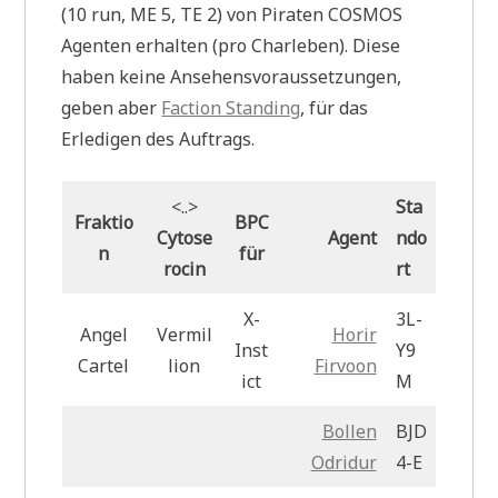
(10 run, ME 5, TE 2) von Piraten COSMOS
Agenten erhalten (pro Charleben). Diese
haben keine Ansehensvoraussetzungen,
geben aber
Faction Standing
, für das
Erledigen des Auftrags.
<..>
Sta
Fraktio
BPC
Cytose
Agent
ndo
n
für
rocin
rt
X-
3L-
Angel
Vermil
Horir
Inst
Y9
Cartel
lion
Firvoon
ict
M
Bollen
BJD
Odridur
4-E