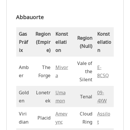
Abbauorte
Gas
Region
Konst
Konst
Region
Präf
(Empir
ellati
ellatio
(Null)
ix
e)
on
n
Vale of
Amb
The
Mivor
E-
the
er
Forge
a
8CSQ
Silent
Gold
Lonetr
Uma
09-
Tenal
en
ek
mon
4XW
Viri
Amev
Cloud
Assilo
Placid
dian
ync
Ring
t