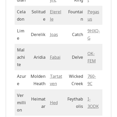
Cela
Solitud
Elerel
Fountai
Pegas
don
e
le
n
us
Lim
9HXQ-
Derelik
Joas
Catch
e
G
Mal
OK-
achi
Aridia
Fabai
Delve
FEM
te
Azur
Molden
Tartat
Wicked
760-
e
Heath
ven
Creek
9C
Ver
Heimat
Feythab
I-
milli
Hed
ar
olis
3ODK
on