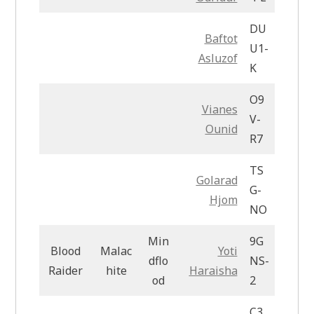
DU
Baftot
U1-
Asluzof
K
O9
Vianes
V-
Ounid
R7
TS
Golarad
G-
Hjom
NO
Min
9G
Blood
Malac
Yoti
dflo
NS-
Raider
hite
Haraisha
od
2
C3