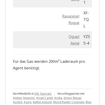
1
XF-
Ravacesel
TQ
Roque
L
Oguet
YZS
Aene
5-4
Für das Gas werden 200m³ Laderaum pro
Agent benötigt.
Veröffentlicht in
EVE Tutorials
Verschlagwortet mit
Amber
,
Amevync
,
Angel Cartel
,
Aridia
,
Armor Repair
,
Assilot
,
Azure
,
Baftot Asluzof
,
Blood Raider Covenant
,
Blue