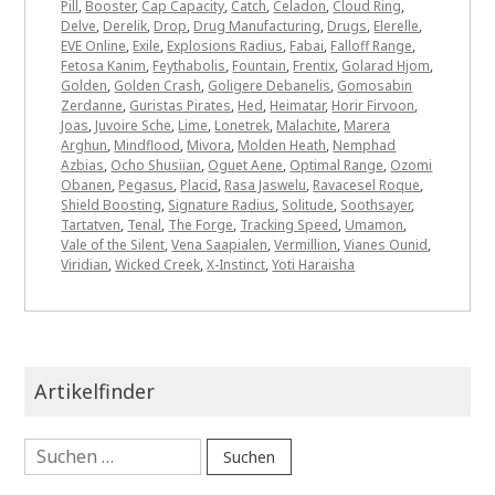
Pill
,
Booster
,
Cap Capacity
,
Catch
,
Celadon
,
Cloud Ring
,
Delve
,
Derelik
,
Drop
,
Drug Manufacturing
,
Drugs
,
Elerelle
,
EVE Online
,
Exile
,
Explosions Radius
,
Fabai
,
Falloff Range
,
Fetosa Kanim
,
Feythabolis
,
Fountain
,
Frentix
,
Golarad Hjom
,
Golden
,
Golden Crash
,
Goligere Debanelis
,
Gomosabin
Zerdanne
,
Guristas Pirates
,
Hed
,
Heimatar
,
Horir Firvoon
,
Joas
,
Juvoire Sche
,
Lime
,
Lonetrek
,
Malachite
,
Marera
Arghun
,
Mindflood
,
Mivora
,
Molden Heath
,
Nemphad
Azbias
,
Ocho Shusiian
,
Oguet Aene
,
Optimal Range
,
Ozomi
Obanen
,
Pegasus
,
Placid
,
Rasa Jaswelu
,
Ravacesel Roque
,
Shield Boosting
,
Signature Radius
,
Solitude
,
Soothsayer
,
Tartatven
,
Tenal
,
The Forge
,
Tracking Speed
,
Umamon
,
Vale of the Silent
,
Vena Saapialen
,
Vermillion
,
Vianes Ounid
,
Viridian
,
Wicked Creek
,
X-Instinct
,
Yoti Haraisha
Artikelfinder
Suchen
nach: