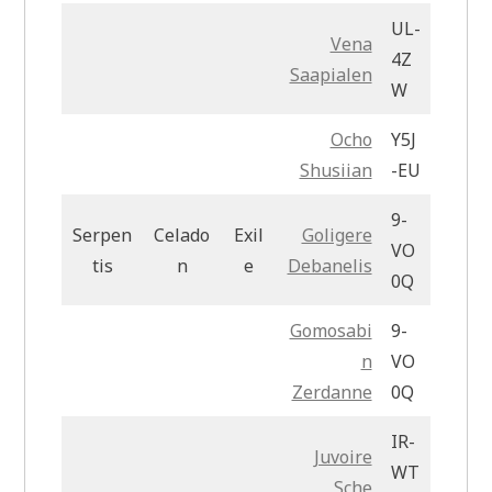
UL-
Vena
4Z
Saapialen
W
Ocho
Y5J
Shusiian
-EU
9-
Serpen
Celado
Exil
Goligere
VO
tis
n
e
Debanelis
0Q
Gomosabi
9-
n
VO
Zerdanne
0Q
IR-
Juvoire
WT
Sche