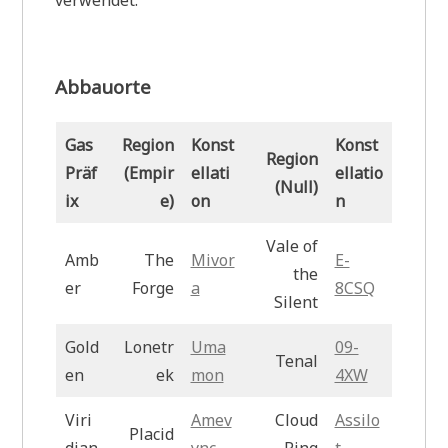
Abbauorte
Gas
Region
Konst
Konst
Region
Präf
(Empir
ellati
ellatio
(Null)
ix
e)
on
n
Vale of
Amb
The
Mivor
E-
the
er
Forge
a
8CSQ
Silent
Gold
Lonetr
Uma
09-
Tenal
en
ek
mon
4XW
Viri
Amev
Cloud
Assilo
Placid
dian
ync
Ring
t