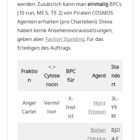
werden. Zusätzlich kann man
einmalig
BPCs
(10 run, ME 5, TE 2) von Piraten COSMOS
Agenten erhalten (pro Charleben). Diese
haben keine Ansehensvoraussetzungen,
geben aber
Faction Standing
, für das
Erledigen des Auftrags.
<..>
Sta
Fraktio
BPC
Cytose
Agent
ndo
n
für
rocin
rt
X-
3L-
Angel
Vermil
Horir
Inst
Y9
Cartel
lion
Firvoon
ict
M
Bollen
BJD
Odridur
4-E