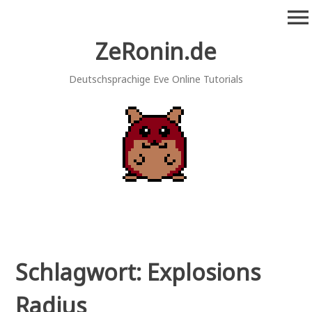
Zum
menu
Inhalt
springen
ZeRonin.de
Deutschsprachige Eve Online Tutorials
Schlagwort:
Explosions
Radius