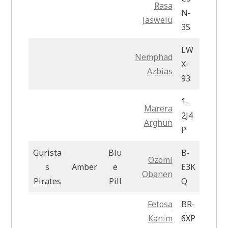
Rasa
N-
Jaswelu
3S
LW
Nemphad
X-
Azbias
93
1-
Marera
2J4
Arghun
P
Gurista
Blu
B-
Ozomi
s
Amber
e
E3K
Obanen
Pirates
Pill
Q
Fetosa
BR-
Kanim
6XP