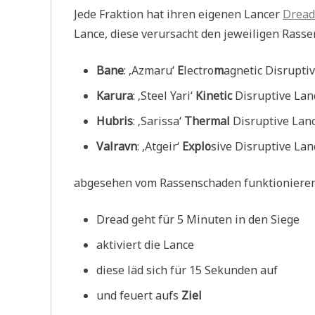
Jede Fraktion hat ihren eigenen Lancer
Dread
Lance, diese verursacht den jeweiligen Rass
Bane
: ‚Azmaru‘
E
lectro
m
agnetic Disrupti
Karura
: ‚Steel Yari‘
Kinetic
Disruptive Lan
Hubris
: ‚Sarissa‘
Thermal
Disruptive Lan
Valravn
: ‚Atgeir‘
Explo
sive Disruptive Lan
abgesehen vom Rassenschaden funktionieren 
Dread geht für 5 Minuten in den Siege
aktiviert die Lance
diese läd sich für 15 Sekunden auf
und feuert aufs
Ziel