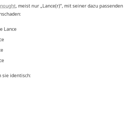
nought
, meist nur „Lance(r)“, mit seiner dazu passenden
enschaden:
ve Lance
ce
ce
ce
sie identisch: