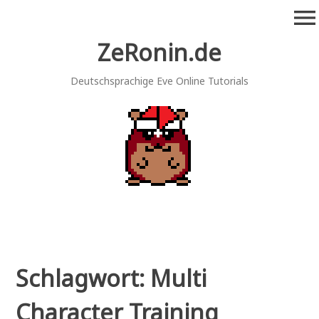
Zum
menu
Inhalt
springen
ZeRonin.de
Deutschsprachige Eve Online Tutorials
Schlagwort:
Multi
Character Training