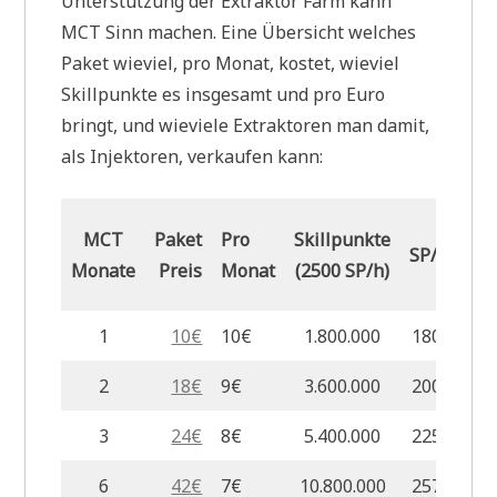
Unterstützung der Extraktor Farm kann
MCT Sinn machen. Eine Übersicht welches
Paket wieviel, pro Monat, kostet, wieviel
Skillpunkte es insgesamt und pro Euro
bringt, und wieviele Extraktoren man damit,
als Injektoren, verkaufen kann:
MCT
Paket
Pro
Skillpunkte
SP/Euro
Monate
Preis
Monat
(2500 SP/h)
1
10€
10€
1.800.000
180.000
2
18€
9€
3.600.000
200.000
3
24€
8€
5.400.000
225.000
6
42€
7€
10.800.000
257.143