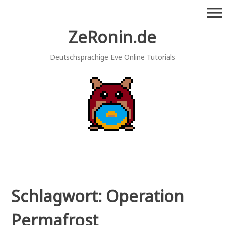
Zum
menu
Inhalt
springen
ZeRonin.de
Deutschsprachige Eve Online Tutorials
Schlagwort:
Operation
Permafrost