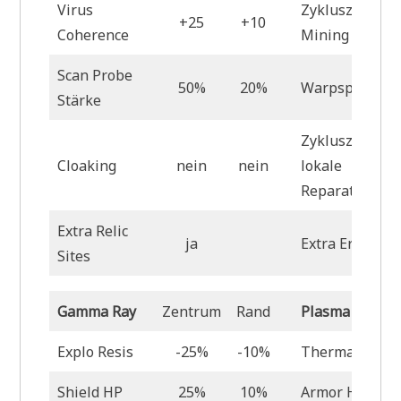
Virus
Zykluszeit
+25
+10
Coherence
Mining Laser
Scan Probe
50%
20%
Warpspeed
Stärke
Zykluszeit
Cloaking
nein
nein
lokale
Reparatur
Extra Relic
ja
Extra Erz Anos
Sites
Gamma Ray
Zentrum
Rand
Plasma
Explo Resis
-25%
-10%
Thermal Resis
Shield HP
25%
10%
Armor HP