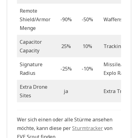
Remote
Shield/Armor
-90%
-50%
Waffenschade
Menge
Capacitor
25%
10%
Tracking
Capacity
Signature
Missile/Fighte
-25%
-10%
Radius
Explo Radius
Extra Drone
ja
Extra Trig Site
Sites
Wer sich einen oder alle Stürme ansehen
möchte, kann diese per
Sturmtracker
von
EVE Scout finden.