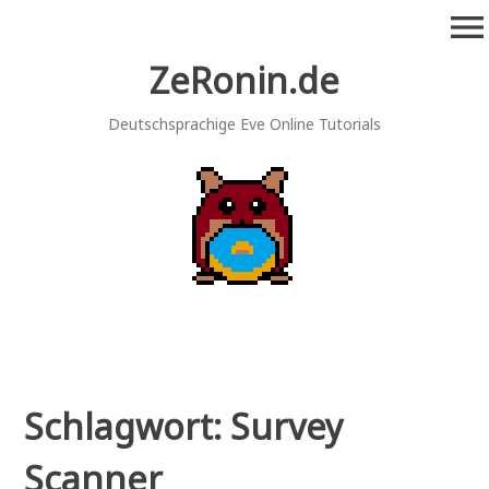
Zum
menu
Inhalt
springen
ZeRonin.de
Deutschsprachige Eve Online Tutorials
Schlagwort:
Survey
Scanner