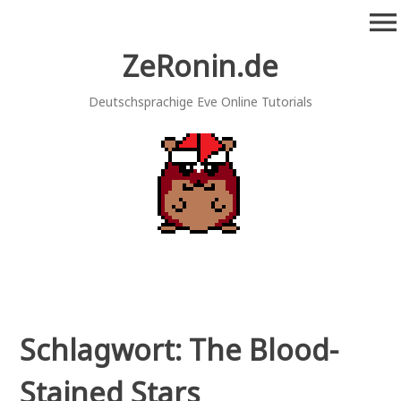
Zum
menu
Inhalt
springen
ZeRonin.de
Deutschsprachige Eve Online Tutorials
Schlagwort:
The Blood-
Stained Stars