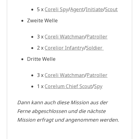
5 x
Coreli Spy
/
Agent
/
Initiate
/
Scout
Zweite Welle
3 x
Coreli Watchman
/
Patroller
2 x
Corelior Infantry
/
Soldier
Dritte Welle
3 x
Coreli Watchman
/
Patroller
1 x
Corelum Chief Scout
/
Spy
Dann kann auch diese Mission aus der
Ferne abgeschlossen und die nächste
Mission erfragt und angenommen werden.