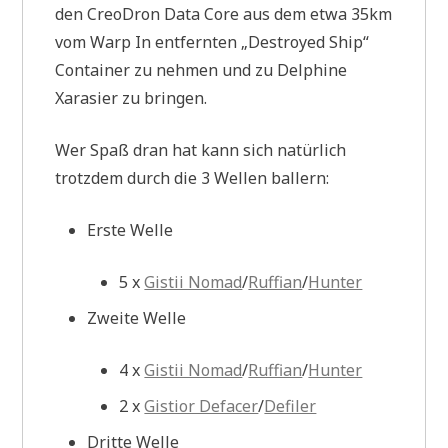
den CreoDron Data Core aus dem etwa 35km
vom Warp In entfernten „Destroyed Ship“
Container zu nehmen und zu Delphine
Xarasier zu bringen.
Wer Spaß dran hat kann sich natürlich
trotzdem durch die 3 Wellen ballern:
Erste Welle
5 x
Gistii Nomad
/
Ruffian
/
Hunter
Zweite Welle
4 x
Gistii Nomad
/
Ruffian
/
Hunter
2 x
Gistior Defacer
/
Defiler
Dritte Welle