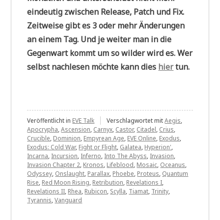
eindeutig zwischen Release, Patch und Fix.
Zeitweise gibt es 3 oder mehr Änderungen
an einem Tag. Und je weiter man in die
Gegenwart kommt um so wilder wird es. Wer
selbst nachlesen möchte kann dies
hier
tun.
Veröffentlicht in
EVE Talk
Verschlagwortet mit
Aegis
,
Apocrypha
,
Ascension
,
Carnyx
,
Castor
,
Citadel
,
Crius
,
Crucible
,
Dominion
,
Empyrean Age
,
EVE Online
,
Exodus
,
Exodus: Cold War
,
Fight or Flight
,
Galatea
,
Hyperion'
,
Incarna
,
Incursion
,
Inferno
,
Into The Abyss
,
Invasion
,
Invasion Chapter 2
,
Kronos
,
Lifeblood
,
Mosaic
,
Oceanus
,
Odyssey
,
Onslaught
,
Parallax
,
Phoebe
,
Proteus
,
Quantum
Rise
,
Red Moon Rising
,
Retribution
,
Revelations I
,
Revelations II
,
Rhea
,
Rubicon
,
Scylla
,
Tiamat
,
Trinity
,
Tyrannis
,
Vanguard