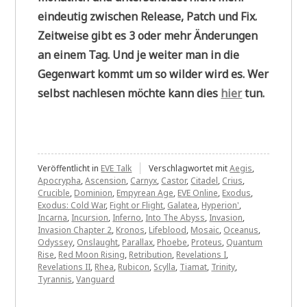
eindeutig zwischen Release, Patch und Fix.
Zeitweise gibt es 3 oder mehr Änderungen
an einem Tag. Und je weiter man in die
Gegenwart kommt um so wilder wird es. Wer
selbst nachlesen möchte kann dies
hier
tun.
Veröffentlicht in
EVE Talk
Verschlagwortet mit
Aegis
,
Apocrypha
,
Ascension
,
Carnyx
,
Castor
,
Citadel
,
Crius
,
Crucible
,
Dominion
,
Empyrean Age
,
EVE Online
,
Exodus
,
Exodus: Cold War
,
Fight or Flight
,
Galatea
,
Hyperion'
,
Incarna
,
Incursion
,
Inferno
,
Into The Abyss
,
Invasion
,
Invasion Chapter 2
,
Kronos
,
Lifeblood
,
Mosaic
,
Oceanus
,
Odyssey
,
Onslaught
,
Parallax
,
Phoebe
,
Proteus
,
Quantum
Rise
,
Red Moon Rising
,
Retribution
,
Revelations I
,
Revelations II
,
Rhea
,
Rubicon
,
Scylla
,
Tiamat
,
Trinity
,
Tyrannis
,
Vanguard