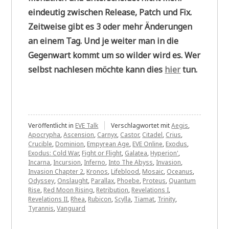
eindeutig zwischen Release, Patch und Fix.
Zeitweise gibt es 3 oder mehr Änderungen
an einem Tag. Und je weiter man in die
Gegenwart kommt um so wilder wird es. Wer
selbst nachlesen möchte kann dies
hier
tun.
Veröffentlicht in
EVE Talk
Verschlagwortet mit
Aegis
,
Apocrypha
,
Ascension
,
Carnyx
,
Castor
,
Citadel
,
Crius
,
Crucible
,
Dominion
,
Empyrean Age
,
EVE Online
,
Exodus
,
Exodus: Cold War
,
Fight or Flight
,
Galatea
,
Hyperion'
,
Incarna
,
Incursion
,
Inferno
,
Into The Abyss
,
Invasion
,
Invasion Chapter 2
,
Kronos
,
Lifeblood
,
Mosaic
,
Oceanus
,
Odyssey
,
Onslaught
,
Parallax
,
Phoebe
,
Proteus
,
Quantum
Rise
,
Red Moon Rising
,
Retribution
,
Revelations I
,
Revelations II
,
Rhea
,
Rubicon
,
Scylla
,
Tiamat
,
Trinity
,
Tyrannis
,
Vanguard