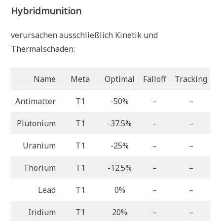
Hybridmunition
verursachen ausschließlich Kinetik und
Thermalschaden:
Name
Meta
Optimal
Falloff
Tracking
Antimatter
T1
-50%
–
–
Plutonium
T1
-37.5%
–
–
Uranium
T1
-25%
–
–
Thorium
T1
-12.5%
–
–
-
Lead
T1
0%
–
–
-
Iridium
T1
20%
–
–
-