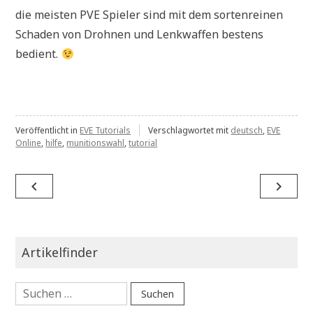
die meisten PVE Spieler sind mit dem sortenreinen
Schaden von Drohnen und Lenkwaffen bestens
bedient.
Veröffentlicht in
EVE Tutorials
Verschlagwortet mit
deutsch
,
EVE
Online
,
hilfe
,
munitionswahl
,
tutorial
Beitragsnavigation
navigate_before
navigate_next
Artikelfinder
Suchen
nach: