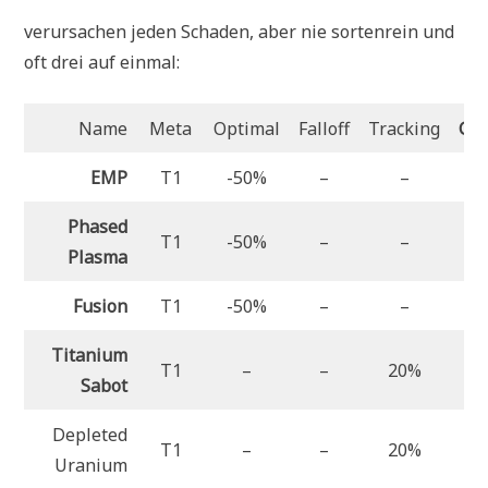
verursachen jeden Schaden, aber nie sortenrein und
oft drei auf einmal:
Name
Meta
Optimal
Falloff
Tracking
Ge
EMP
T1
-50%
–
–
Phased
T1
-50%
–
–
Plasma
Fusion
T1
-50%
–
–
Titanium
T1
–
–
20%
Sabot
Depleted
T1
–
–
20%
Uranium