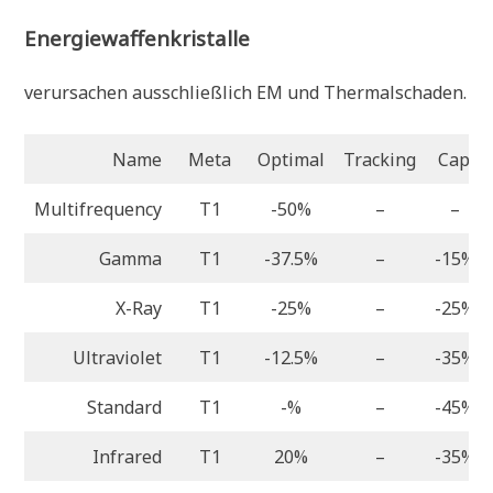
Energiewaffenkristalle
verursachen ausschließlich EM und Thermalschaden.
Name
Meta
Optimal
Tracking
Cap.
Multifrequency
T1
-50%
–
–
Gamma
T1
-37.5%
–
-15%
X-Ray
T1
-25%
–
-25%
Ultraviolet
T1
-12.5%
–
-35%
Standard
T1
-%
–
-45%
Infrared
T1
20%
–
-35%