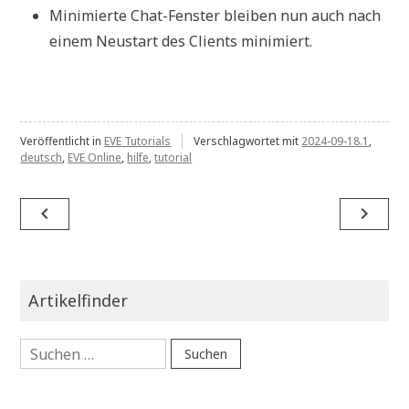
Minimierte Chat-Fenster bleiben nun auch nach
einem Neustart des Clients minimiert.
Veröffentlicht in
EVE Tutorials
Verschlagwortet mit
2024-09-18.1
,
deutsch
,
EVE Online
,
hilfe
,
tutorial
Beitragsnavigation
navigate_before
navigate_next
Artikelfinder
Suchen
nach: