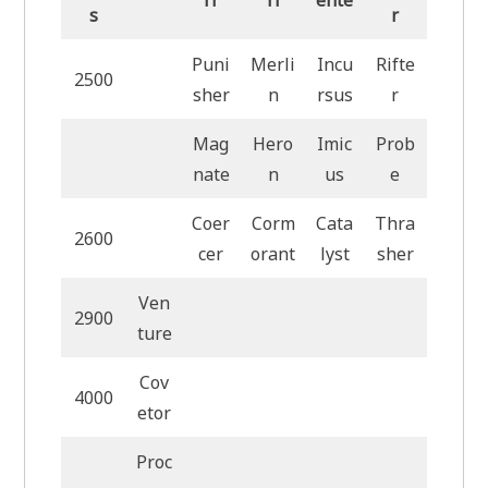
s
r
Puni
Merli
Incu
Rifte
2500
sher
n
rsus
r
Mag
Hero
Imic
Prob
nate
n
us
e
Coer
Corm
Cata
Thra
2600
cer
orant
lyst
sher
Ven
2900
ture
Cov
4000
etor
Proc