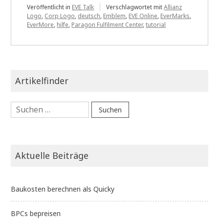
Veröffentlicht in
EVE Talk
Verschlagwortet mit
Allianz
Logo
,
Corp Logo
,
deutsch
,
Emblem
,
EVE Online
,
EverMarks
,
EverMore
,
hilfe
,
Paragon Fulfilment Center
,
tutorial
Artikelfinder
Suchen
nach:
Aktuelle Beiträge
Baukosten berechnen als Quicky
BPCs bepreisen