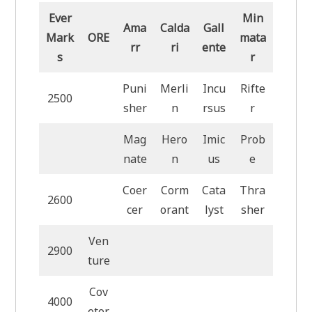
Ever
Min
Ama
Calda
Gall
Mark
ORE
mata
rr
ri
ente
s
r
Puni
Merli
Incu
Rifte
2500
sher
n
rsus
r
Mag
Hero
Imic
Prob
nate
n
us
e
Coer
Corm
Cata
Thra
2600
cer
orant
lyst
sher
Ven
2900
ture
Cov
4000
etor