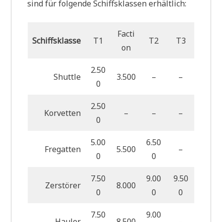
sind für folgende Schiffsklassen erhältlich:
Facti
Schiffsklasse
T1
T2
T3
on
2.50
Shuttle
3.500
–
–
0
2.50
Korvetten
–
–
–
0
5.00
6.50
Fregatten
5.500
–
0
0
7.50
9.00
9.50
Zerstörer
8.000
0
0
0
7.50
9.00
Hauler
8.500
–