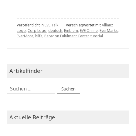
Veröffentlicht in
EVE Talk
Verschlagwortet mit
Allianz
Logo
,
Corp Logo
,
deutsch
,
Emblem
,
EVE Online
,
EverMarks
,
EverMore
,
hilfe
,
Paragon Fulfilment Center
,
tutorial
Artikelfinder
Suchen
nach:
Aktuelle Beiträge