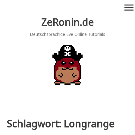
Zum
menu
Inhalt
springen
ZeRonin.de
Deutschsprachige Eve Online Tutorials
Schlagwort:
Longrange