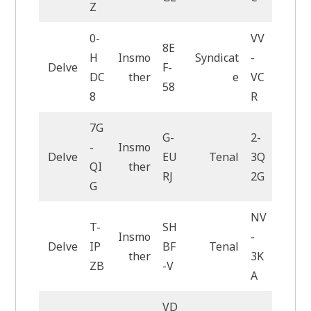
Z
0-
VV
8E
H
Insmo
Syndicat
-
Delve
F-
DC
ther
e
VC
58
8
R
7G
G-
2-
-
Insmo
Delve
EU
Tenal
3Q
QI
ther
RJ
2G
G
NV
T-
SH
Insmo
-
Delve
IP
BF
Tenal
ther
3K
ZB
-V
A
VD