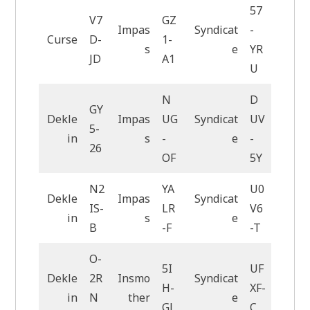
57
V7
GZ
Impas
Syndicat
-
Curse
D-
1-
s
e
YR
JD
A1
U
N
D
GY
Dekle
Impas
UG
Syndicat
UV
5-
in
s
-
e
-
26
OF
5Y
N2
YA
U0
Dekle
Impas
Syndicat
IS-
LR
V6
in
s
e
B
-F
-T
O-
5I
UF
Dekle
2R
Insmo
Syndicat
H-
XF-
in
N
ther
e
GL
C