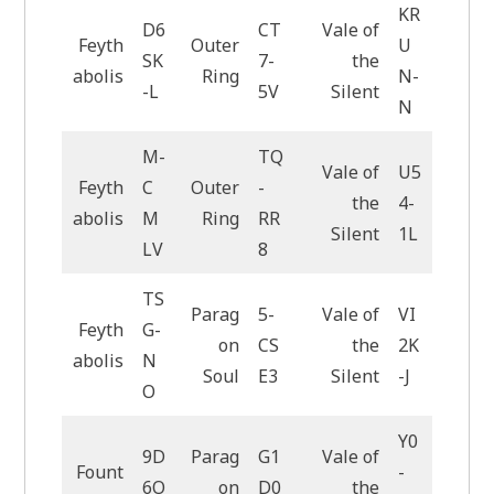
KR
D6
CT
Vale of
Feyth
Outer
U
SK
7-
the
abolis
Ring
N-
-L
5V
Silent
N
M-
TQ
Vale of
U5
Feyth
C
Outer
-
the
4-
abolis
M
Ring
RR
Silent
1L
LV
8
TS
Parag
5-
Vale of
VI
Feyth
G-
on
CS
the
2K
abolis
N
Soul
E3
Silent
-J
O
Y0
9D
Parag
G1
Vale of
Fount
-
6O
on
D0
the