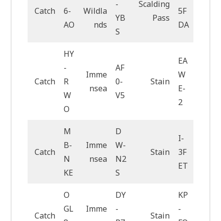
-
Scalding
Catch
6-
Wildla
5F
YB
Pass
AO
nds
DA
S
HY
EA
-
AF
Imme
W
Catch
R
0-
Stain
nsea
E-
W
V5
2
O
M
D
I-
B-
Imme
W-
Catch
Stain
3F
N
nsea
N2
ET
KE
S
O
DY
KP
GL
Imme
-
-
Catch
Stain