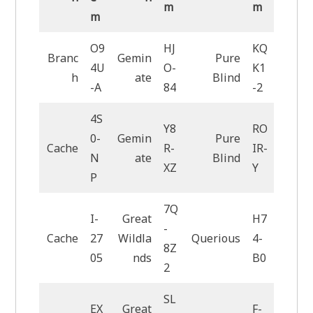
m
m
m
O9
HJ
KQ
Branc
Gemin
Pure
4U
O-
K1
h
ate
Blind
-A
84
-2
4S
Y8
RO
0-
Gemin
Pure
Cache
R-
IR-
N
ate
Blind
XZ
Y
P
7Q
I-
Great
H7
-
Cache
27
Wildla
Querious
4-
8Z
05
nds
B0
2
SL
EX
Great
F-