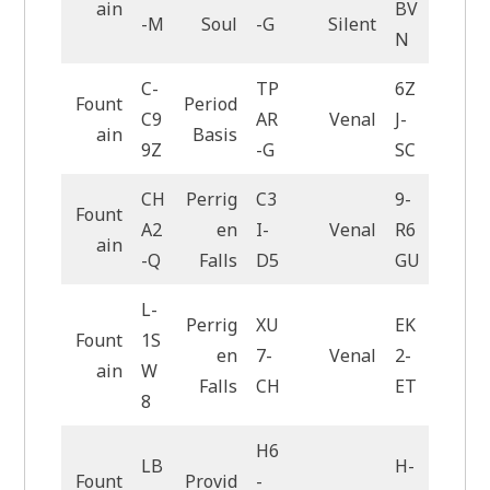
ain
BV
-M
Soul
-G
Silent
N
C-
TP
6Z
Fount
Period
C9
AR
Venal
J-
ain
Basis
9Z
-G
SC
CH
Perrig
C3
9-
Fount
A2
en
I-
Venal
R6
ain
-Q
Falls
D5
GU
L-
Perrig
XU
EK
Fount
1S
en
7-
Venal
2-
ain
W
Falls
CH
ET
8
H6
LB
H-
Fount
Provid
-