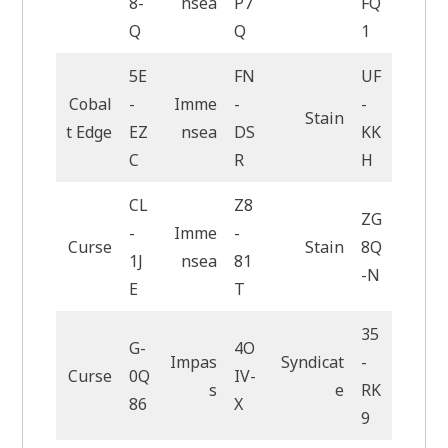
8-
nsea
P7
FQ
Q
Q
1
5E
FN
UF
Cobal
-
Imme
-
-
Stain
t Edge
EZ
nsea
DS
KK
C
R
H
CL
Z8
ZG
-
Imme
-
Curse
Stain
8Q
1J
nsea
81
-N
E
T
35
G-
4O
Impas
Syndicat
-
Curse
0Q
IV-
s
e
RK
86
X
9