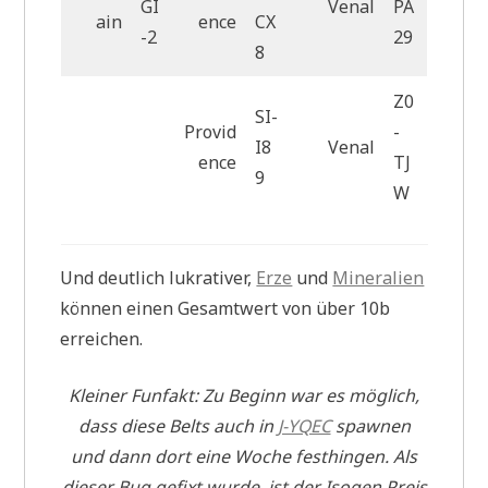
GI
Venal
PA
ain
ence
CX
-2
29
8
Z0
SI-
Provid
-
I8
Venal
ence
TJ
9
W
Und deutlich lukrativer,
Erze
und
Mineralien
können einen Gesamtwert von über 10b
erreichen.
Kleiner Funfakt: Zu Beginn war es möglich,
dass diese Belts auch in
J-YQEC
spawnen
und dann dort eine Woche festhingen. Als
dieser Bug gefixt wurde, ist der Isogen Preis