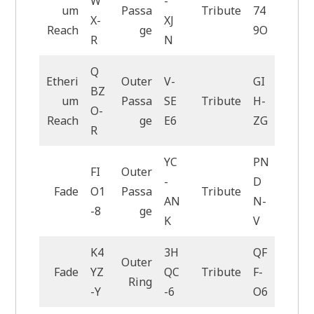
W
-
um
Passa
Tribute
74
X-
XJ
Reach
ge
9O
R
N
Q
Etheri
Outer
V-
GI
BZ
um
Passa
SE
Tribute
H-
O-
Reach
ge
E6
ZG
R
YC
PN
FI
Outer
-
D
Fade
O1
Passa
Tribute
AN
N-
-8
ge
K
V
K4
3H
QF
Outer
Fade
YZ
QC
Tribute
F-
Ring
-Y
-6
O6