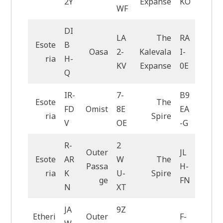
2Y
Expanse
KO
WF
DI
LA
The
RA
Esote
B
Oasa
2-
Kalevala
I-
ria
H-
KV
Expanse
0E
Q
IR-
7-
B9
Esote
The
FD
Omist
8E
EA
ria
Spire
V
OE
-G
R-
2
Outer
JL
Esote
AR
W
The
Passa
H-
ria
K
U-
Spire
ge
FN
N
XT
JA
9Z
Etheri
Outer
F-