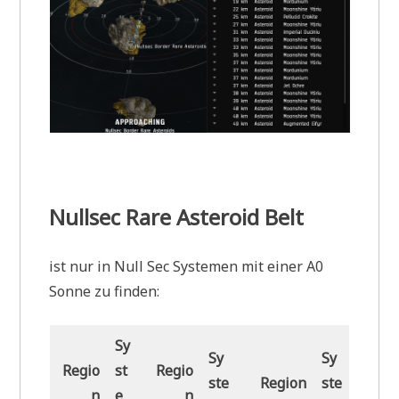
Nullsec Rare Asteroid Belt
ist nur in Null Sec Systemen mit einer A0
Sonne zu finden:
Sy
Sy
Sy
Regio
st
Regio
ste
Region
ste
n
e
n