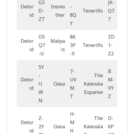
G3
JK-
Detor
Insmo
-
D-
Tenerifis
Q7
id
ther
8Q
ZT
7
Y
O5
86
ZD
Detor
Malpa
Q7
3P
Tenerifis
1-
id
is
-U
-X
Z2
SY
7-
B
-
The
Detor
UV
M-
U
Oasa
Kalevala
id
M
VY
W
Expanse
T
Z
N
H-
Z-
The
D-
Detor
M
2Y
Oasa
Kalevala
6P
id
H