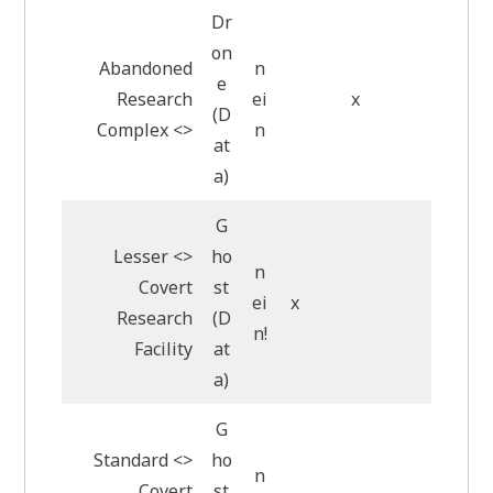
Dr
on
Abandoned
n
e
Research
ei
x
(D
Complex <>
n
at
a)
G
Lesser <>
ho
n
Covert
st
ei
x
Research
(D
n!
Facility
at
a)
G
Standard <>
ho
n
Covert
st