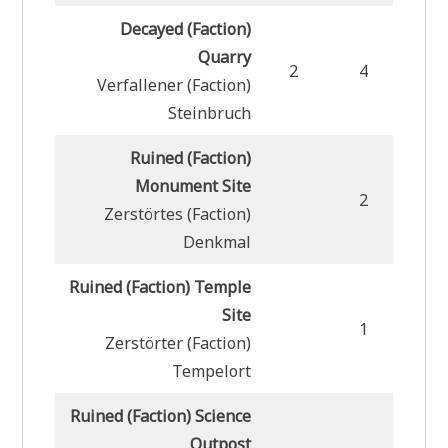
Decayed (Faction)
Quarry
2
4
2
Verfallener (Faction)
Steinbruch
Ruined (Faction)
Monument Site
2
3
Zerstörtes (Faction)
Denkmal
Ruined (Faction) Temple
Site
1
3
Zerstörter (Faction)
Tempelort
Ruined (Faction) Science
Outpost