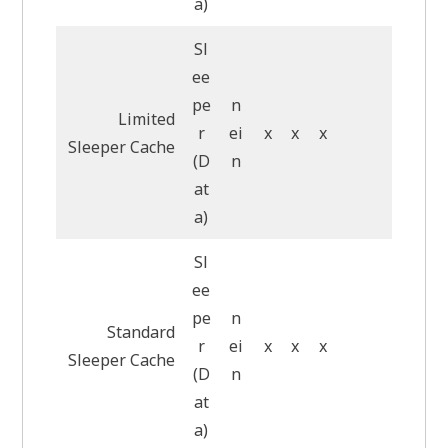
a)
Sl
ee
pe
n
Limited
r
ei
x
x
x
Sleeper Cache
(D
n
at
a)
Sl
ee
pe
n
Standard
r
ei
x
x
x
Sleeper Cache
(D
n
at
a)