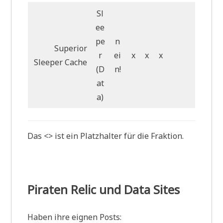
Sl
ee
pe
n
Superior
r
ei
x
x
x
Sleeper Cache
(D
n!
at
a)
Das <> ist ein Platzhalter für die Fraktion.
Piraten Relic und Data Sites
Haben ihre eignen Posts: