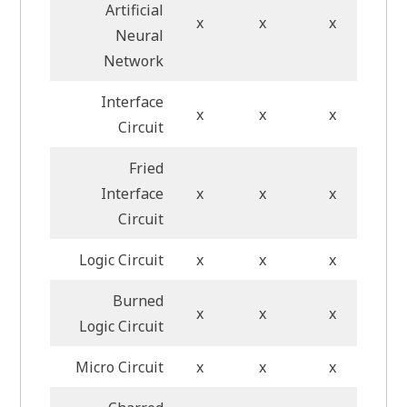
Artificial
x
x
x
Neural
Network
Interface
x
x
x
Circuit
Fried
Interface
x
x
x
Circuit
Logic Circuit
x
x
x
Burned
x
x
x
Logic Circuit
Micro Circuit
x
x
x