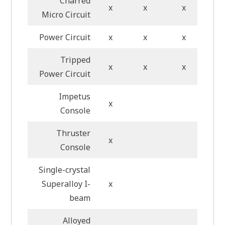
Charred
x
x
x
Micro Circuit
Power Circuit
x
x
x
Tripped
x
x
x
Power Circuit
Impetus
x
Console
Thruster
x
Console
Single-crystal
Superalloy I-
x
beam
Alloyed