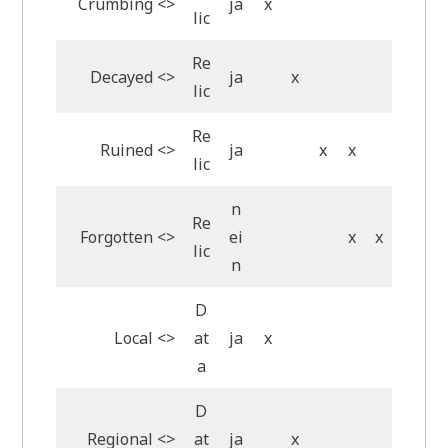
Crumbing <>
ja
x
lic
Re
Decayed <>
ja
x
lic
Re
Ruined <>
ja
x
x
lic
n
Re
Forgotten <>
ei
x
x
lic
n
D
Local <>
at
ja
x
a
D
Regional <>
at
ja
x