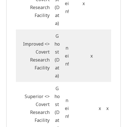
ei
x
Research
(D
n!
Facility
at
a)
G
Improved <>
ho
n
Covert
st
ei
x
Research
(D
n!
Facility
at
a)
G
Superior <>
ho
n
Covert
st
ei
x
x
Research
(D
n!
Facility
at