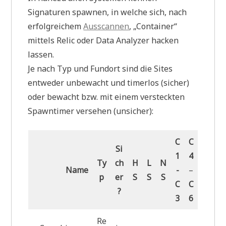
Signaturen spawnen, in welche sich, nach
erfolgreichem
Ausscannen
, „Container“
mittels Relic oder Data Analyzer hacken
lassen.
Je nach Typ und Fundort sind die Sites
entweder unbewacht und timerlos (sicher)
oder bewacht bzw. mit einem versteckten
Spawntimer versehen (unsicher):
C
C
Si
1
4
Ty
ch
H
L
N
Name
-
–
p
er
S
S
S
C
C
?
3
6
Re