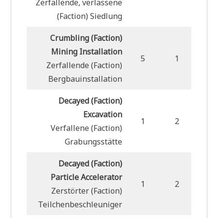
Zerfallende, verlassene
(Faction) Siedlung
Crumbling (Faction)
Mining Installation
5
1
Zerfallende (Faction)
Bergbauinstallation
Decayed (Faction)
Excavation
1
2
1
Verfallene (Faction)
Grabungsstätte
Decayed (Faction)
Particle Accelerator
1
2
1
Zerstörter (Faction)
Teilchenbeschleuniger