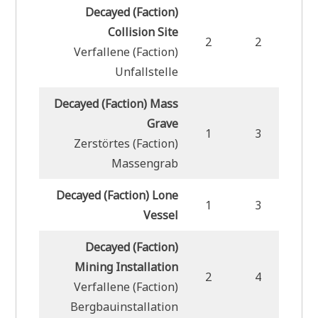
Decayed (Faction)
Collision Site
2
2
1
Verfallene (Faction)
Unfallstelle
Decayed (Faction) Mass
Grave
1
3
2
Zerstörtes (Faction)
Massengrab
Decayed (Faction) Lone
1
3
2
Vessel
Decayed (Faction)
Mining Installation
2
4
2
Verfallene (Faction)
Bergbauinstallation