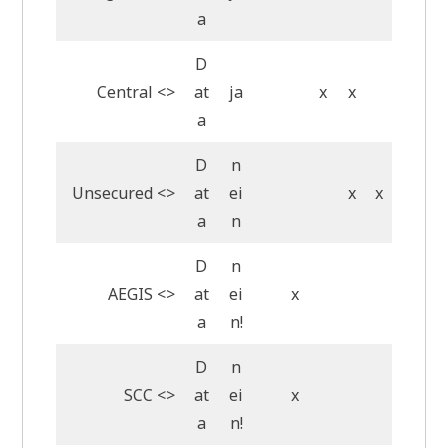
a
D
Central <>
at
ja
x
x
a
D
n
Unsecured <>
at
ei
x
x
a
n
D
n
AEGIS <>
at
ei
x
a
n!
D
n
SCC <>
at
ei
x
a
n!