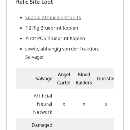
Relic Site Loot
Spatial Attunement Units
T2 Rig Blueprint Kopien
Pirat POS Blueprint Kopien
sowie, abhängig von der Fraktion,
Salvage:
Angel
Blood
San
Salvage
Guristas
Cartel
Raiders
na
Artificial
Neural
x
x
x
Network
Damaged