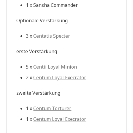
1 x Sansha Commander
Optionale Verstärkung
3 x
Centatis Specter
erste Verstärkung
5 x
Centii Loyal Minion
2 x
Centum Loyal Execrator
zweite Verstärkung
1 x
Centum Torturer
1 x
Centum Loyal Execrator