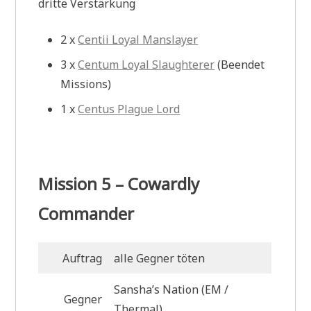
dritte Verstärkung
2 x
Centii Loyal Manslayer
3 x
Centum Loyal Slaughterer
(Beendet
Missions)
1 x
Centus Plague Lord
Mission 5 – Cowardly
Commander
Auftrag
alle Gegner töten
Sansha’s Nation (EM
/
Gegner
Thermal)