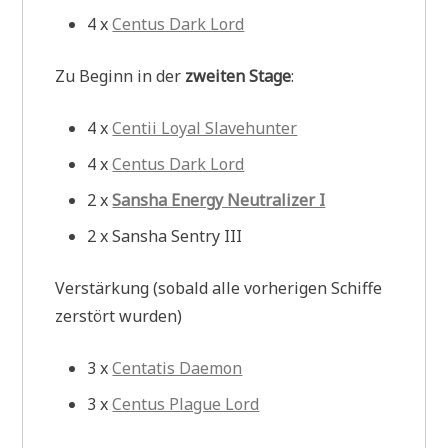
4 x
Centus Dark Lord
Zu Beginn in der
zweiten Stage
:
4 x
Centii Loyal Slavehunter
4 x
Centus Dark Lord
2 x
Sansha Energy Neutralizer I
2 x Sansha Sentry III
Verstärkung (sobald alle vorherigen Schiffe
zerstört wurden)
3 x
Centatis Daemon
3 x
Centus Plague Lord