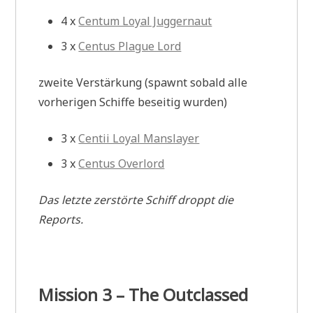
4 x
Centum Loyal Juggernaut
3 x
Centus Plague Lord
zweite Verstärkung (spawnt sobald alle
vorherigen Schiffe beseitig wurden)
3 x
Centii Loyal Manslayer
3 x
Centus Overlord
Das letzte zerstörte Schiff droppt die
Reports.
Mission 3 – The Outclassed