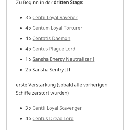
Zu Beginn in der
dritten Stage
:
3 x
Centii Loyal Ravener
4 x
Centum Loyal Torturer
4 x
Centatis Daemon
4 x
Centus Plague Lord
1 x
Sansha Energy Neutralizer I
2 x Sansha Sentry III
erste Verstärkung (sobald alle vorherigen
Schiffe zerstört wurden)
3 x
Centii Loyal Scavenger
4 x
Centus Dread Lord