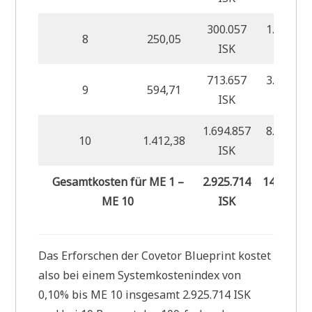
300.057
1.500.28
8
250,05
ISK
ISK
713.657
3.568.28
9
594,71
ISK
ISK
1.694.857
8.474.28
10
1.412,38
ISK
ISK
Gesamtkosten für ME 1 –
2.925.714
14.628.57
ME 10
ISK
ISK
Das Erforschen der Covetor Blueprint kostet
also bei einem Systemkostenindex von
0,10% bis ME 10 insgesamt 2.925.714 ISK