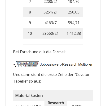
7
2200/21
104,76
8
5251/21
250,05
9
4163/7
594,71
10
29660/21
1.412,38
Bei Forschung gilt die Formel:
Und dann sieht die erste Zeile der “Covetor
Tabelle” so aus:
Materialkosten
Syste
Research