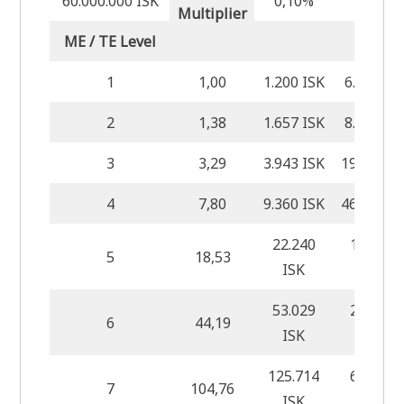
60.000.000 ISK
0,10%
0,50%
Multiplier
ME / TE Level
Instal
1
1,00
1.200 ISK
6.000 IS
2
1,38
1.657 ISK
8.286 IS
3
3,29
3.943 ISK
19.714 IS
4
7,80
9.360 ISK
46.800 IS
22.240
111.200
5
18,53
ISK
ISK
53.029
265.143
6
44,19
ISK
ISK
125.714
628.571
7
104,76
ISK
ISK