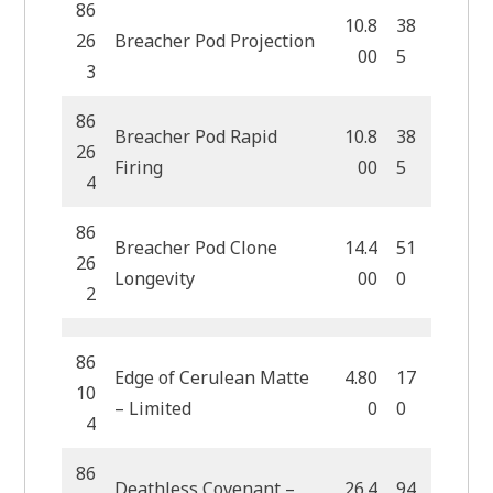
86
10.8
38
26
Breacher Pod Projection
00
5
3
86
Breacher Pod Rapid
10.8
38
26
Firing
00
5
4
86
Breacher Pod Clone
14.4
51
26
Longevity
00
0
2
86
Edge of Cerulean Matte
4.80
17
10
– Limited
0
0
4
86
Deathless Covenant –
26.4
94