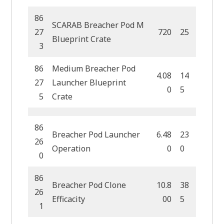
86
SCARAB Breacher Pod M
27
720
25
Blueprint Crate
3
86
Medium Breacher Pod
4.08
14
27
Launcher Blueprint
0
5
5
Crate
86
Breacher Pod Launcher
6.48
23
26
Operation
0
0
0
86
Breacher Pod Clone
10.8
38
26
Efficacity
00
5
1