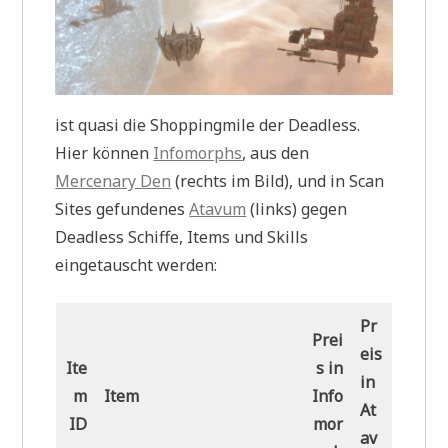
ist quasi die Shoppingmile der Deadless.
Hier können
Infomorphs
, aus den
Mercenary Den
(rechts im Bild), und in Scan
Sites gefundenes
Atavum
(links) gegen
Deadless Schiffe, Items und Skills
eingetauscht werden:
Pr
Prei
eis
Ite
s in
in
m
Item
Info
At
ID
mor
av