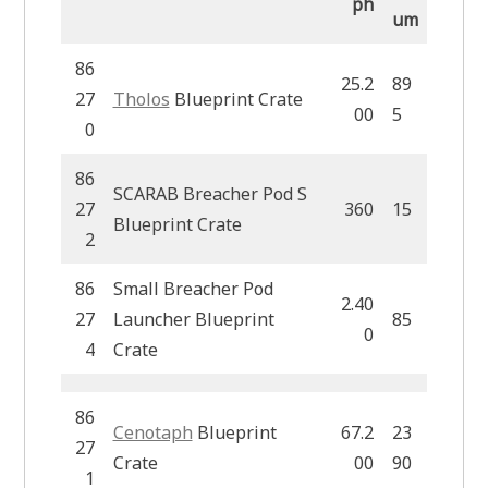
ph
um
86
25.2
89
27
Tholos
Blueprint Crate
00
5
0
86
SCARAB Breacher Pod S
27
360
15
Blueprint Crate
2
86
Small Breacher Pod
2.40
27
Launcher Blueprint
85
0
4
Crate
86
Cenotaph
Blueprint
67.2
23
27
Crate
00
90
1