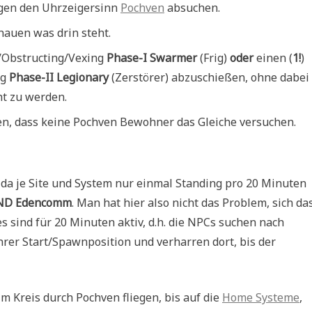
egen den Uhrzeigersinn
Pochven
absuchen.
hauen was drin steht.
g/Obstructing/Vexing
Phase-I Swarmer
(Frig)
oder
einen (
1!
)
ng
Phase-II Legionary
(Zerstörer) abzuschießen, ohne dabei
ht zu werden.
uen, dass keine Pochven Bewohner das Gleiche versuchen.
 da je Site und System nur einmal Standing pro 20 Minuten
UND Edencomm
. Man hat hier also nicht das Problem, sich da
s sind für 20 Minuten aktiv, d.h. die NPCs suchen nach
rer Start/Spawnposition und verharren dort, bis der
 Kreis durch Pochven fliegen, bis auf die
Home Systeme
,