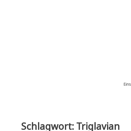
Zum
Inhalt
springen
Eins
Schlagwort:
Triglavian