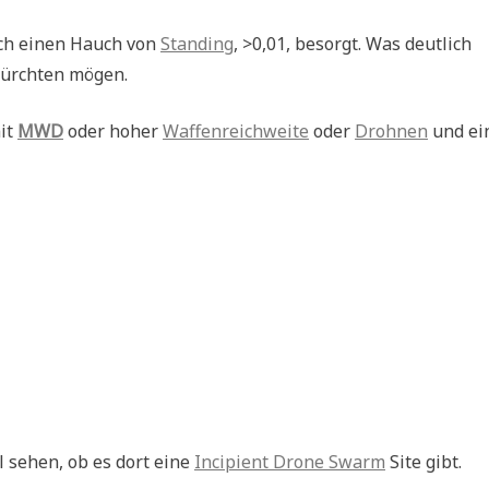
ch einen Hauch von
Standing
, >0,01, besorgt. Was deutlich
efürchten mögen.
mit
MWD
oder hoher
Waffenreichweite
oder
Drohnen
und ei
l sehen, ob es dort eine
Incipient Drone Swarm
Site gibt.