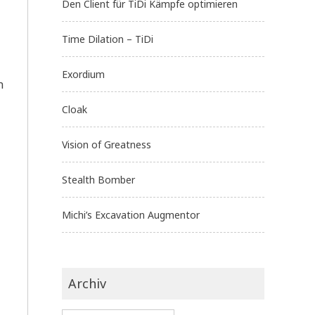
Den Client für TiDi Kämpfe optimieren
Time Dilation – TiDi
Exordium
n
Cloak
Vision of Greatness
Stealth Bomber
Michi’s Excavation Augmentor
Archiv