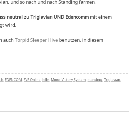
vian, und so nach und nach Standing farmen.
uss neutral zu Triglavian UND Edencomm
mit einem
gt wird.
nn auch
Torpid Sleeper Hive
benutzen, in diesem
ch
,
EDENCOM
,
EVE Online
,
hilfe
,
Minor Victory System
,
standing
,
Triglavian
,