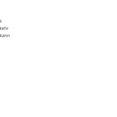
s
rkehr
n kann