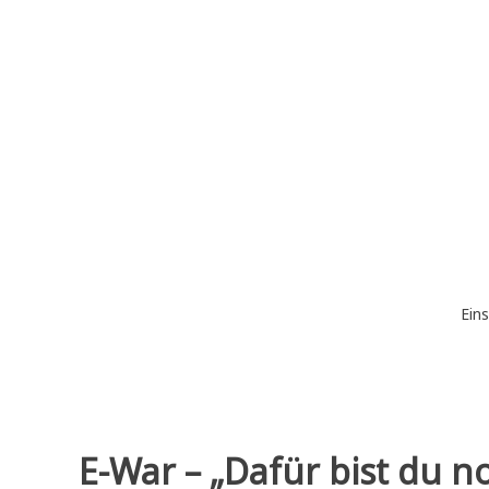
Zum
Inhalt
springen
Eins
E-War – „Dafür bist du no