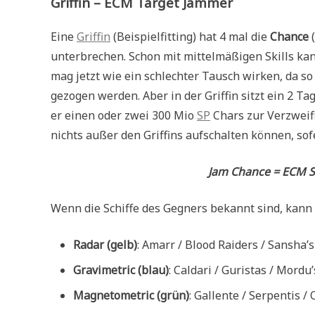
Griffin – ECM Target Jammer
Eine
Griffin
(Beispielfitting) hat 4 mal die
Chance
(
unterbrechen. Schon mit mittelmäßigen Skills ka
mag jetzt wie ein schlechter Tausch wirken, da s
gezogen werden. Aber in der Griffin sitzt ein 2 Tag
er einen oder zwei 300 Mio
SP
Chars zur Verzweif
nichts außer den Griffins aufschalten können, sofe
Jam Chance = ECM St
Wenn die Schiffe des Gegners bekannt sind, kan
Radar (gelb)
: Amarr / Blood Raiders / Sansha’s
Gravimetric (blau)
: Caldari / Guristas / Mordu
Magnetometric (grün)
: Gallente / Serpentis / 