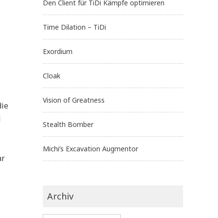
Den Client für TiDi Kämpfe optimieren
Time Dilation – TiDi
Exordium
Cloak
Vision of Greatness
die
l
Stealth Bomber
Michi’s Excavation Augmentor
ar
Archiv