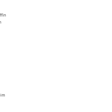
ffin
n
eim