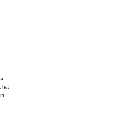
 so
, hat
em