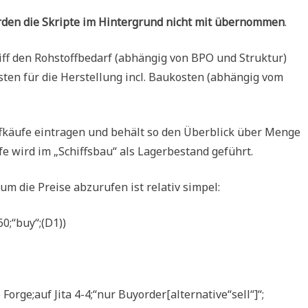
rden die Skripte im Hintergrund nicht mit übernommen
.
iff den Rohstoffbedarf (abhängig von BPO und Struktur)
ten für die Herstellung incl. Baukosten (abhängig vom
fkäufe eintragen und behält so den Überblick über Menge
e wird im „Schiffsbau“ als Lagerbestand geführt.
m die Preise abzurufen ist relativ simpel:
0;“buy“;(D1))
orge;auf Jita 4-4;“nur Buyorder[alternative“sell“]“;