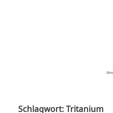
Zum
Inhalt
springen
Eins
Schlagwort:
Tritanium