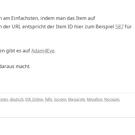
an am Einfachsten, indem man das Item auf
in der URL entspricht der Item ID hier zum Beispiel
587
für
en gibt es auf
Adam4Eve
.
daraus macht.
sten
,
deutsch
,
EVE Online
,
hilfe
,
Isogen
,
Megacyte
,
Mexallon
,
Nocxium
,