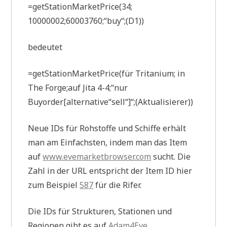
=getStationMarketPrice(34;
10000002;60003760;“buy“;(D1))
bedeutet
=getStationMarketPrice(für Tritanium; in
The Forge;auf Jita 4-4;“nur
Buyorder[alternative“sell“]“;(Aktualisierer))
Neue IDs für Rohstoffe und Schiffe erhält
man am Einfachsten, indem man das Item
auf
www.evemarketbrowser.com
sucht. Die
Zahl in der URL entspricht der Item ID hier
zum Beispiel
587
für die Rifer.
Die IDs für Strukturen, Stationen und
Regionen gibt es auf
Adam4Eve
.