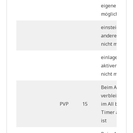
eigene Schiffs
möglich
einsteigen in 
anderes Schiff
nicht möglich
einlagern des
aktiven Schiff
nicht möglich
Beim Auslogg
verbleibt das 
PVP
15
im All bis der
Timer abgela
ist