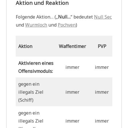
Aktion und Reaktion
Folgende Aktion… („
Null…
“ bedeutet
Null Sec
und
Wurmloch
und
Pochven
)
Aktion
Waffentimer
PVP
Sus
Aktivieren eines
immer
immer
Offensivmoduls:
gegen ein
illegals Ziel
immer
immer
L
(Schiff)
gegen ein
illegals Ziel
immer
immer