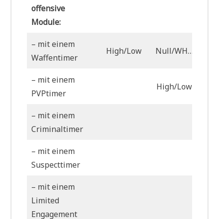
offensive
Module:
– mit einem
High/Low
Null/WH…
Waffentimer
– mit einem
High/Low
PVPtimer
– mit einem
Hig
Criminaltimer
– mit einem
L
Suspecttimer
– mit einem
Limited
Hig
Engagement