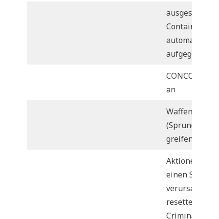
ausgestoßene
Container we
automatisch
aufgegeben.
CONCORD grei
an
Waffentürme
(Sprungtor/St
greifen an
Aktionen wel
einen Suspect
verursachen,
resetten den
Criminaltimer