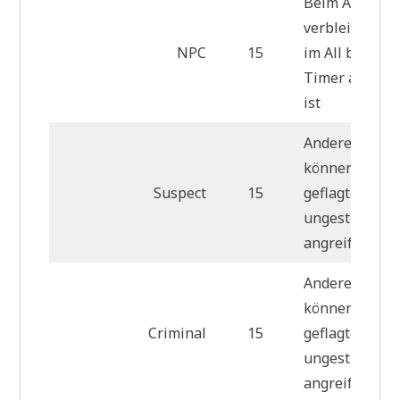
Beim Auslogg
verbleibt das 
NPC
15
im All bis der
Timer abgela
ist
Andere Spiele
können den s
Suspect
15
geflagten Spie
ungestraft
angreifen.
Andere Spiele
können den s
Criminal
15
geflagten Spie
ungestraft
angreifen.