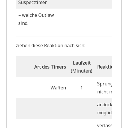
Suspecttimer
– welche Outlaw
H
sind.
ziehen diese Reaktion nach sich:
Laufzeit
Art des Timers
Reaktion
(Minuten)
Sprungtornut
Waffen
1
nicht möglich
andocken nich
möglich
verlassen des