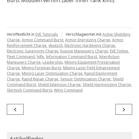
Burst Modulen verhilft (aber ihren Tank killt!).
Veröffentlicht in
EVE Tutorials
Verschlagwortet mit
Active Shielding
Charge
,
Armor Command Burst
,
Armor Energizing Charge
,
Armor
Reinforcement Charge
,
deutsch
,
Electronic Hardening Charge
,
Electronic Superiority Charge
,
Evasive Maneuvers Charge
,
EVE Online
,
Fleet Command
,
hilfe
,
Information Command Burst
,
Interdiction
Maneuvers Charge
,
Leadership
,
Mining Equipment Preservation
Charge
,
Mining Foreman Burst
,
Mining Laser Field Enhancement
Charge
,
Mining Laser Optimization Charge
,
Rapid Deployment
Charge
,
Rapid Repair Charge
,
Sensor Optimization Charge
,
Shield
Command Burst
,
Shield Extension Charge
,
Shield Harmonizing Charge
,
Skirmish Command Burst
,
Wing Command
Beitragsnavigation
navigate_before
navigate_next
Artikelfinder