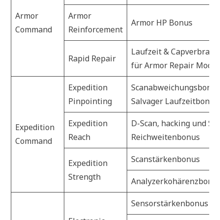
Armor
Armor
Armor HP Bonus
Command
Reinforcement
Laufzeit & Capverbrau
Rapid Repair
für Armor Repair Modul
Expedition
Scanabweichungsbonu
Pinpointing
Salvager Laufzeitbonus
Expedition
D-Scan, hacking und Sa
Expedition
Reach
Reichweitenbonus
Command
Scanstärkenbonus
Expedition
Strength
Analyzerkohärenzbonu
Sensorstärkenbonus