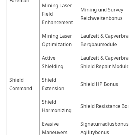
Foreman
Mining Laser
Mining und Survey
Field
Reichweitenbonus
Enhancement
Mining Laser
Laufzeit & Capverbrau
Optimization
Bergbaumodule
Active
Laufzeit & Capverbrau
Shielding
Shield Repair Module
Shield
Shield
Shield HP Bonus
Command
Extension
Shield
Shield Resistance Bonu
Harmonizing
Evasive
Signaturradiusbonus
Maneuvers
Agilitybonus