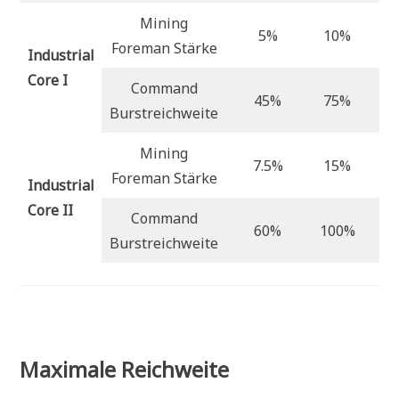
Mining
5%
10%
3
Foreman Stärke
Industrial
Core I
Command
45%
75%
2
Burstreichweite
Mining
7.5%
15%
4
Foreman Stärke
Industrial
Core II
Command
60%
100%
2
Burstreichweite
Maximale Reichweite