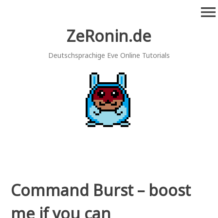
Zum
menu
Inhalt
springen
ZeRonin.de
Deutschsprachige Eve Online Tutorials
Command Burst – boost
me if you can