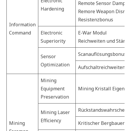
Electronic
Remote Sensor Dampen
Hardening
Remore Weapon Disrup
Resistenzbonus
Information
Command
Electronic
E-War Modul
Superiority
Reichweiten und Stärk
Scanauflösungsbonus
Sensor
Optimization
Aufschaltreichweitenb
Mining
Equipment
Mining Kristall Eigens
Preservation
Rückstandswahrscheinl
Mining Laser
Efficiency
Mining
Kritischer Bergbauerfo