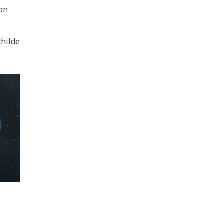
von
childe