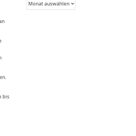
Archiv
an
e
m
en.
 bis