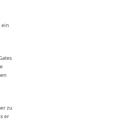
 ein
 Gates
te
nen
mer zu
s er