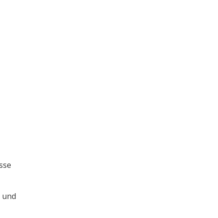
asse
k und