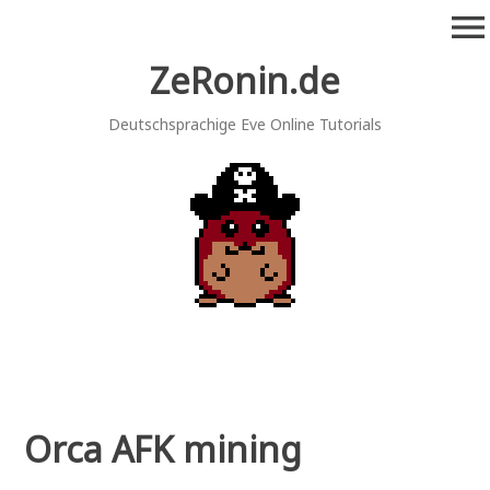
Zum
menu
Inhalt
springen
ZeRonin.de
Deutschsprachige Eve Online Tutorials
Orca AFK mining