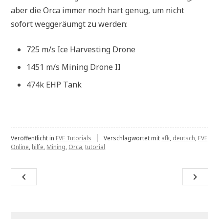
aber die Orca immer noch hart genug, um nicht
sofort weggeräumgt zu werden:
725 m/s Ice Harvesting Drone
1451 m/s Mining Drone II
474k EHP Tank
Veröffentlicht in
EVE Tutorials
Verschlagwortet mit
afk
,
deutsch
,
EVE
Online
,
hilfe
,
Mining
,
Orca
,
tutorial
Beitragsnavigation
navigate_before
navigate_next