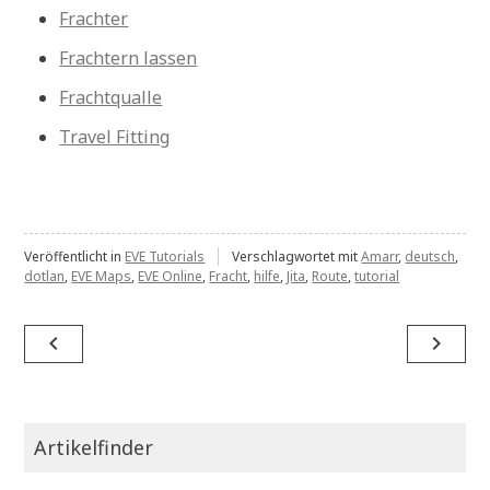
Frachter
Frachtern lassen
Frachtqualle
Travel Fitting
Veröffentlicht in
EVE Tutorials
Verschlagwortet mit
Amarr
,
deutsch
,
dotlan
,
EVE Maps
,
EVE Online
,
Fracht
,
hilfe
,
Jita
,
Route
,
tutorial
Beitragsnavigation
navigate_before
navigate_next
Artikelfinder