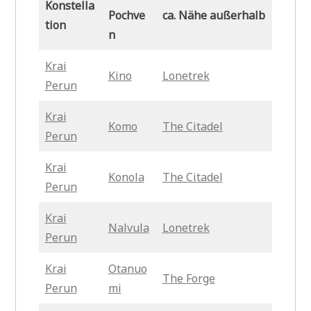
Konstella
Pochve
ca. Nähe außerhalb
tion
n
Krai
Kino
Lonetrek
Perun
Krai
Komo
The Citadel
Perun
Krai
Konola
The Citadel
Perun
Krai
Nalvula
Lonetrek
Perun
Krai
Otanuo
The Forge
Perun
mi