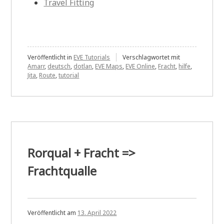
Travel Fitting
Veröffentlicht in
EVE Tutorials
Verschlagwortet mit
Amarr
,
deutsch
,
dotlan
,
EVE Maps
,
EVE Online
,
Fracht
,
hilfe
,
Jita
,
Route
,
tutorial
Rorqual + Fracht =>
Frachtqualle
Veröffentlicht am
13. April 2022