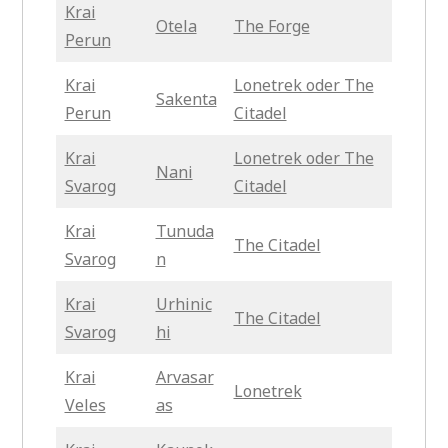
Krai
Otela
The Forge
Perun
Krai
Lonetrek oder The
Sakenta
Perun
Citadel
Krai
Lonetrek oder The
Nani
Svarog
Citadel
Krai
Tunuda
The Citadel
Svarog
n
Krai
Urhinic
The Citadel
Svarog
hi
Krai
Arvasar
Lonetrek
Veles
as