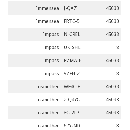
Immensea
J-QA7I
45033
Immensea
FRTC-5
45033
Impass
N-CREL
45033
Impass
UK-SHL
8
Impass
PZMA-E
45033
Impass
9ZFH-Z
8
Insmother
WF4C-8
45033
Insmother
2-Q4YG
45033
Insmother
8G-2FP
45033
Insmother
67Y-NR
8