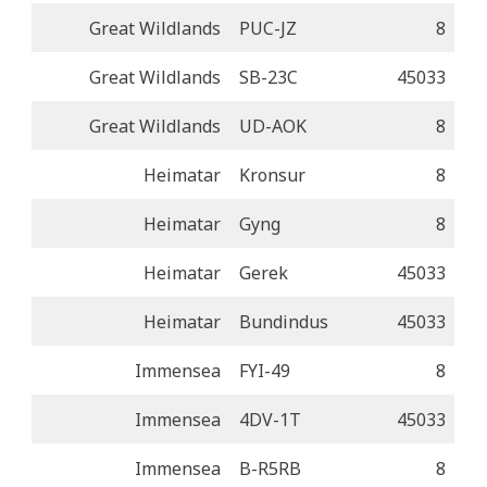
Great Wildlands
PUC-JZ
8
Great Wildlands
SB-23C
45033
Great Wildlands
UD-AOK
8
Heimatar
Kronsur
8
Heimatar
Gyng
8
Heimatar
Gerek
45033
Heimatar
Bundindus
45033
Immensea
FYI-49
8
Immensea
4DV-1T
45033
Immensea
B-R5RB
8