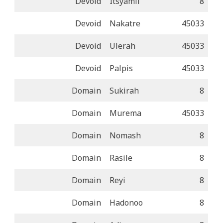
Devoid
Itsyamil
8
Devoid
Nakatre
45033
Devoid
Ulerah
45033
Devoid
Palpis
45033
Domain
Sukirah
8
Domain
Murema
45033
Domain
Nomash
8
Domain
Rasile
8
Domain
Reyi
8
Domain
Hadonoo
8