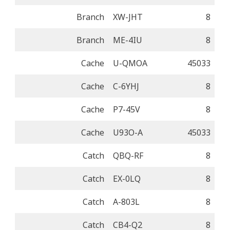
Branch
XW-JHT
8
Branch
ME-4IU
8
Cache
U-QMOA
45033
Cache
C-6YHJ
8
Cache
P7-45V
8
Cache
U93O-A
45033
Catch
QBQ-RF
8
Catch
EX-0LQ
8
Catch
A-803L
8
Catch
CB4-Q2
8