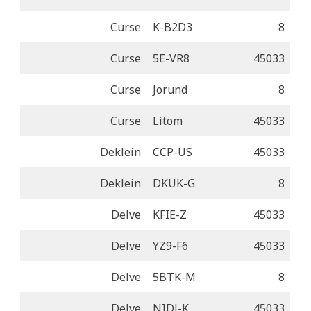
Curse
K-B2D3
8
Curse
5E-VR8
45033
Curse
Jorund
8
Curse
Litom
45033
Deklein
CCP-US
45033
Deklein
DKUK-G
8
Delve
KFIE-Z
45033
Delve
YZ9-F6
45033
Delve
5BTK-M
8
Delve
NIDJ-K
45033