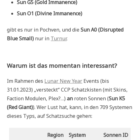
Sun G5 (Gold Immanence)
Sun O1 (Divine Immanence)
gibt es nur in Pochven, und die
Sun A0 (Disrupted
Blue Small)
nur in
Turnur
.
Warum ist das momentan interessant?
Im Rahmen des
Lunar New Year
Events (bis
31.01.2023) „versteckt“ CCP Schatzkisten (mit Skins,
Faction Modulen, Plex?…)
an
roten Sonnen (
Sun K5
(Red Giant)
). Wer Lust hat, kann, in den 709 Systemen
dieses Typs, auf Schatzsuche gehen:
Region
System
Sonnen ID