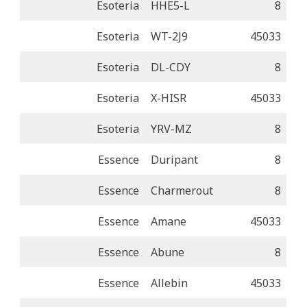
Esoteria
HHE5-L
8
Esoteria
WT-2J9
45033
Esoteria
DL-CDY
8
Esoteria
X-HISR
45033
Esoteria
YRV-MZ
8
Essence
Duripant
8
Essence
Charmerout
8
Essence
Amane
45033
Essence
Abune
8
Essence
Allebin
45033