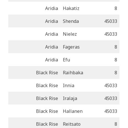
Aridia
Hakatiz
8
Aridia
Shenda
45033
Aridia
Nielez
45033
Aridia
Fageras
8
Aridia
Efu
8
Black Rise
Raihbaka
8
Black Rise
Innia
45033
Black Rise
Iralaja
45033
Black Rise
Hallanen
45033
Black Rise
Reitsato
8