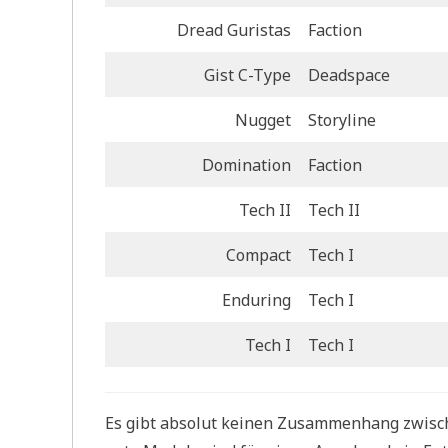
Dread Guristas
Faction
Gist C-Type
Deadspace
Nugget
Storyline
Domination
Faction
Tech II
Tech II
Compact
Tech I
Enduring
Tech I
Tech I
Tech I
Es gibt absolut keinen Zusammenhang zwisch