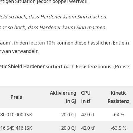
htigen Situation jedoch doppel wertvoll.
hield so hoch, dass Hardener kaum Sinn machen.
mor so hoch, dass Hardener kaum Sinn machen.
kaum“, in den
letzten 10%
können diese hässlichen Entlein
chwan verwandeln.
etic Shield Hardener
sortiert nach Resistenzbonus. (Preise:
Aktivierung
CPU
Kinetic
Preis
in GJ
in tf
Resistenz
80.010.000 ISK
20.0 GJ
42.0 tf
-64 %
16.549.416 ISK
20.0 GJ
42.0 tf
-63,5 %