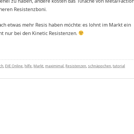
tenei zu haben, andere kosten das 10fache von Meta/Factio
heren Resistenzboni.
nfach etwas mehr Resis haben möchte: es lohnt im Markt ein
t nur bei den Kinetic Resistenzen.
ch
,
EVE Online
,
hilfe
,
Markt
,
maximimal
,
Resistenzen
,
schnäppchen
,
tutorial