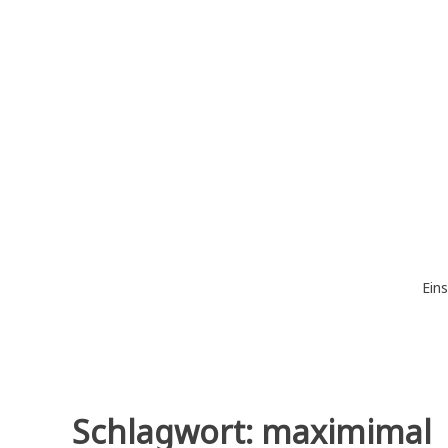
Zum
Inhalt
springen
Eins
Schlagwort:
maximimal