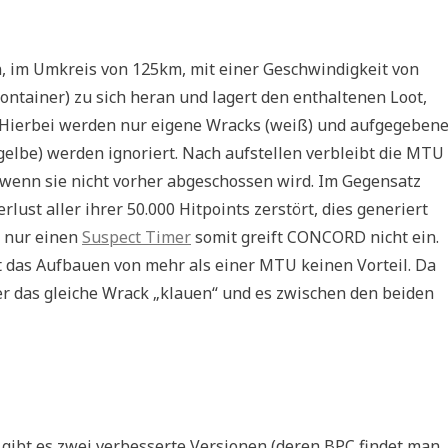
n, im Umkreis von 125km, mit einer Geschwindigkeit von
ontainer) zu sich heran und lagert den enthaltenen Loot,
Hierbei werden nur eigene Wracks (weiß) und aufgegeben
gelbe) werden ignoriert. Nach aufstellen verbleibt die MTU
 wenn sie nicht vorher abgeschossen wird. Im Gegensatz
lust aller ihrer 50.000 Hitpoints zerstört, dies generiert
n nur einen
Suspect Timer
somit greift CONCORD nicht ein.
gt das Aufbauen von mehr als einer MTU keinen Vorteil. Da
 das gleiche Wrack „klauen“ und es zwischen den beiden
ibt es zwei verbesserte Versionen (deren BPC findet man