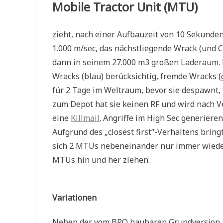
Mobile Tractor Unit (MTU)
zieht, nach einer Aufbauzeit von 10 Sekunde
1.000 m/sec, das nächstliegende Wrack (und C
dann in seinem 27.000 m3 großen Laderaum. 
Wracks (blau) berücksichtig, fremde Wracks (
für 2 Tage im Weltraum, bevor sie despawnt,
zum Depot hat sie keinen RF und wird nach Ver
eine
Killmail
. Angriffe im High Sec generiere
Aufgrund des „closest first“-Verhaltens brin
sich 2 MTUs nebeneinander nur immer wieder
MTUs hin und her ziehen.
Variationen
Neben der vom BPO baubaren Grundversion, g