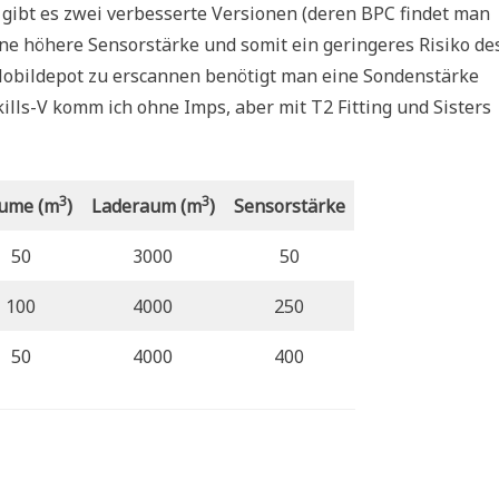
ibt es zwei verbesserte Versionen (deren BPC findet man
e höhere Sensorstärke und somit ein geringeres Risiko de
Mobildepot zu erscannen benötigt man eine Sondenstärke
ills-V komm ich ohne Imps, aber mit T2 Fitting und Sisters
3
3
ume (m
)
Laderaum (m
)
Sensorstärke
50
3000
50
100
4000
250
50
4000
400