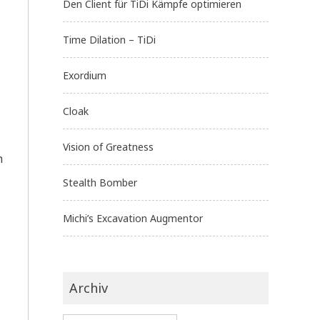
Den Client für TiDi Kämpfe optimieren
Time Dilation – TiDi
Exordium
Cloak
Vision of Greatness
n
Stealth Bomber
Michi’s Excavation Augmentor
Archiv