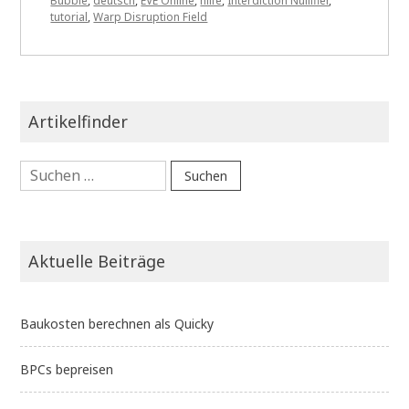
Bubble
,
deutsch
,
EVE Online
,
hilfe
,
Interdiction Nullifier
,
tutorial
,
Warp Disruption Field
Artikelfinder
Suchen
nach:
Aktuelle Beiträge
Baukosten berechnen als Quicky
BPCs bepreisen